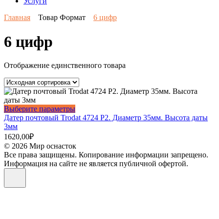
Услуги
Главная
Товар Формат
6 цифр
6 цифр
Отображение единственного товара
Этот
Выберите параметры
товар
Датер почтовый Trodat 4724 P2. Диаметр 35мм. Высота даты
имеет
3мм
несколько
1620,00
₽
вариаций.
© 2026 Мир оснасток
Опции
Все права защищены. Копирование информации запрещено.
можно
Информация на сайте не является публичной офертой.
выбрать
на
странице
товара.