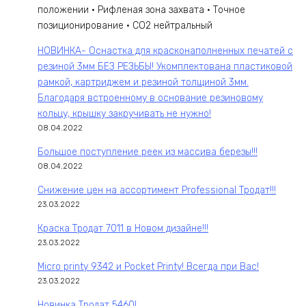
положении • Рифленая зона захвата • Точное
позиционирование • СO2 нейтральный
НОВИНКА- Оснастка для красконаполненных печатей с
резиной 3мм БЕЗ РЕЗЬБЫ! Укомплектована пластиковой
рамкой, картриджем и резиной толщиной 3мм.
Благодаря встроенному в основание резиновому
кольцу, крышку закручивать не нужно!
08.04.2022
Большое поступление реек из массива березы!!!
08.04.2022
Снижение цен на ассортимент Professional Тродат!!!
23.03.2022
Краска Тродат 7011 в Новом дизайне!!!
23.03.2022
Micro printy 9342 и Pocket Printy! Всегда при Вас!
23.03.2022
Новинка Тродат 5460!