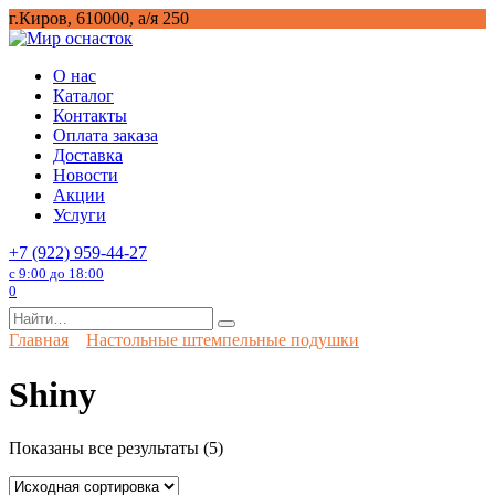
Перейти
г.Киров, 610000, а/я 250
к
содержанию
О нас
Каталог
Контакты
Оплата заказа
Доставка
Новости
Акции
Услуги
+7 (922) 959-44-27
с 9:00 до 18:00
0
Search
for:
Главная
Настольные штемпельные подушки
Shiny
Показаны все результаты (5)