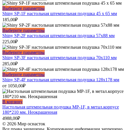
Этот
Выберите параметры
товар
Shiny SP-1F настольная штемпельная подушка 45 х 65 мм
имеет
185,00
₽
несколько
вариаций.
Этот
Выберите параметры
Опции
товар
Shiny SP-2F настольная штемпельная подушка 57х88 мм
можно
имеет
225,00
₽
выбрать
несколько
на
вариаций.
Этот
Выберите параметры
странице
Опции
товар
Shiny SP-3F настольная штемпельная подушка 70х110 мм
товара.
можно
имеет
285,00
₽
выбрать
несколько
на
вариаций.
Этот
Выберите параметры
странице
Опции
товар
Shiny SP-4F настольная штемпельная подушка 128х178 мм
товара.
можно
имеет
от
1050,00
₽
выбрать
несколько
на
вариаций.
странице
Опции
В корзину
товара.
можно
Настольная штемпельная подушка MP-1F, в метал.корпусе
выбрать
180*210 мм. Неокрашенная
на
4988,00
₽
странице
© 2026 Мир оснасток
товара.
Все права защищены. Копирование информации запрещено.