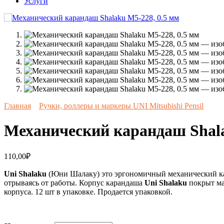
Услуги
Главная
Ручки, роллеры и маркеры UNI Mitsubishi Pensil
Механический карандаш Shala
110,00
₽
Uni Shalaku
(Юни Шалаку) это эргономичный механический кар
отрываясь от работы. Корпус карандаша
Uni Shalaku
покрыт ма
корпуса. 12 шт в упаковке. Продается упаковкой.