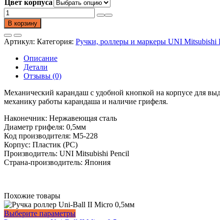
Цвет корпуса
Количество
товара
В корзину
Механический
карандаш
Артикул:
Категория:
Ручки, роллеры и маркеры UNI Mitsubishi P
Shalaku
M5-
Описание
228,
Детали
0.5
Отзывы (0)
мм
Механический карандаш с удобной кнопкой на корпусе для выд
механику работы карандаша и наличие грифеля.
Наконечник: Нержавеющая сталь
Диаметр грифеля: 0,5мм
Код производителя: M5-228
Корпус: Пластик (PC)
Производитель: UNI Mitsubishi Pencil
Страна-производитель: Япония
Похожие товары
Этот
Выберите параметры