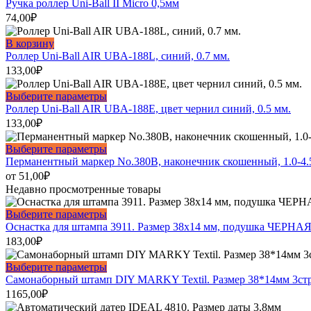
товар
Ручка роллер Uni-Ball II Micro 0,5мм
имеет
74,00
₽
несколько
вариаций.
В корзину
Опции
Роллер Uni-Ball AIR UBA-188L, синий, 0.7 мм.
можно
133,00
₽
выбрать
на
Этот
Выберите параметры
странице
товар
Роллер Uni-Ball AIR UBA-188E, цвет чернил синий, 0.5 мм.
товара.
имеет
133,00
₽
несколько
вариаций.
Этот
Выберите параметры
Опции
товар
Перманентный маркер No.380B, наконечник скошенный, 1.0-4.
можно
имеет
от
51,00
₽
выбрать
несколько
Недавно просмотренные товары
на
вариаций.
странице
Опции
Этот
Выберите параметры
товара.
можно
товар
Оснастка для штампа 3911. Размер 38х14 мм, подушка ЧЕРНАЯ
выбрать
имеет
183,00
₽
на
несколько
странице
вариаций.
Этот
Выберите параметры
товара.
Опции
товар
Самонаборный штамп DIY MARKY Textil. Размер 38*14мм 3ст
можно
имеет
1165,00
₽
выбрать
несколько