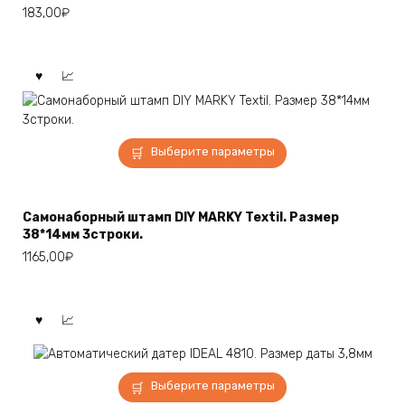
183,00
₽
можно
выбрать
на
странице
товара.
Этот
Выберите параметры
товар
имеет
несколько
Самонаборный штамп DIY MARKY Textil. Размер
вариаций.
38*14мм 3строки.
Опции
1165,00
₽
можно
выбрать
на
странице
товара.
Этот
Выберите параметры
товар