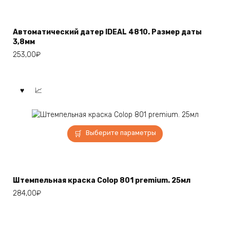
имеет
несколько
вариаций.
Автоматический датер IDEAL 4810. Размер даты
Опции
3,8мм
можно
253,00
₽
выбрать
на
странице
товара.
Этот
Выберите параметры
товар
имеет
несколько
вариаций.
Штемпельная краска Colop 801 premium. 25мл
Опции
284,00
₽
можно
выбрать
на
странице