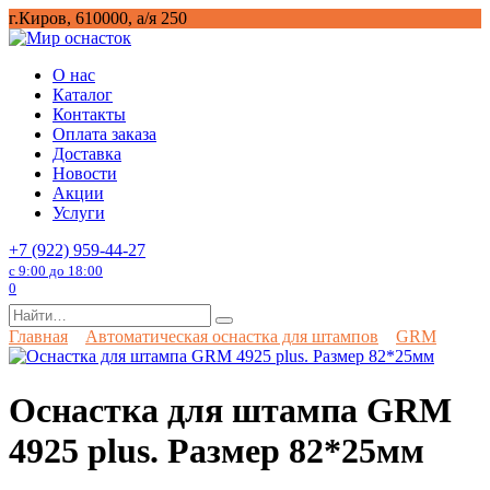
Перейти
г.Киров, 610000, а/я 250
к
содержанию
О нас
Каталог
Контакты
Оплата заказа
Доставка
Новости
Акции
Услуги
+7 (922) 959-44-27
с 9:00 до 18:00
0
Search
for:
Главная
Автоматическая оснастка для штампов
GRM
Оснастка для штампа GRM
4925 plus. Размер 82*25мм