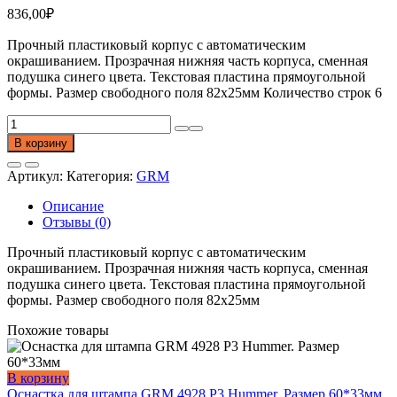
836,00
₽
Прочный пластиковый корпус с автоматическим
окрашиванием. Прозрачная нижняя часть корпуса, сменная
подушка синего цвета. Текстовая пластина прямоугольной
формы. Размер свободного поля 82х25мм Количество строк 6
Количество
товара
В корзину
Оснастка
для
Артикул:
Категория:
GRM
штампа
GRM
Описание
4925
Отзывы (0)
plus.
Размер
Прочный пластиковый корпус с автоматическим
82*25мм
окрашиванием. Прозрачная нижняя часть корпуса, сменная
подушка синего цвета. Текстовая пластина прямоугольной
формы. Размер свободного поля 82х25мм
Похожие товары
В корзину
Оснастка для штампа GRM 4928 P3 Hummer. Размер 60*33мм