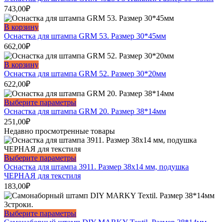
743,00
₽
В корзину
Оснастка для штампа GRM 53. Размер 30*45мм
662,00
₽
В корзину
Оснастка для штампа GRM 52. Размер 30*20мм
622,00
₽
Этот
Выберите параметры
товар
Оснастка для штампа GRM 20. Размер 38*14мм
имеет
251,00
₽
несколько
Недавно просмотренные товары
вариаций.
Опции
можно
Этот
Выберите параметры
выбрать
товар
Оснастка для штампа 3911. Размер 38х14 мм, подушка
на
имеет
ЧЕРНАЯ для текстиля
странице
несколько
183,00
₽
товара.
вариаций.
Опции
можно
Этот
Выберите параметры
выбрать
товар