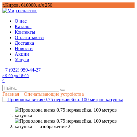
Перейти
г.Киров, 610000, а/я 250
к
содержанию
О нас
Каталог
Контакты
Оплата заказа
Доставка
Новости
Акции
Услуги
+7 (922) 959-44-27
с 9:00 до 18:00
0
Search
for:
Главная
Опечатывающие устройства