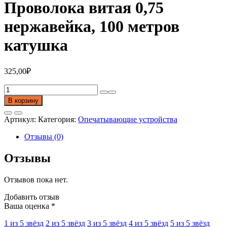
Проволока витая 0,75
нержавейка, 100 метров
катушка
325,00
₽
Количество
товара
В корзину
Проволока
витая
Артикул:
Категория:
Опечатывающие устройства
0,75
нержавейка,
Отзывы (0)
100
метров
Отзывы
катушка
Отзывов пока нет.
Добавить отзыв
Ваша оценка
*
1 из 5 звёзд
2 из 5 звёзд
3 из 5 звёзд
4 из 5 звёзд
5 из 5 звёзд