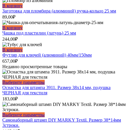
В корзину
Заготовка для пломбира (алюминий) ручка-кольцо 25 мм
89,00
₽
В корзину
Чашка под пластилин (латунь) 25 мм
244,00
₽
В корзину
Футляр для ключей (алюминий) 40мм/150мм
657,00
₽
Недавно просмотренные товары
Этот
Выберите параметры
товар
Оснастка для штампа 3911. Размер 38х14 мм, подушка
имеет
ЧЕРНАЯ для текстиля
несколько
183,00
₽
вариаций.
Опции
можно
Этот
Выберите параметры
выбрать
товар
Самонаборный штамп DIY MARKY Textil. Размер 38*14мм
на
имеет
3строки.
странице