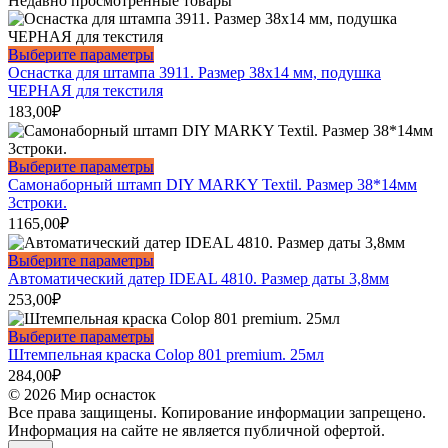
Недавно просмотренные товары
товара.
Опции
можно
выбрать
Этот
Выберите параметры
на
товар
Оснастка для штампа 3911. Размер 38х14 мм, подушка
странице
имеет
ЧЕРНАЯ для текстиля
товара.
несколько
183,00
₽
вариаций.
Опции
можно
Этот
Выберите параметры
выбрать
товар
Самонаборный штамп DIY MARKY Textil. Размер 38*14мм
на
имеет
3строки.
странице
несколько
1165,00
₽
товара.
вариаций.
Опции
Этот
Выберите параметры
можно
товар
Автоматический датер IDEAL 4810. Размер даты 3,8мм
выбрать
имеет
253,00
₽
на
несколько
странице
вариаций.
Этот
Выберите параметры
товара.
Опции
товар
Штемпельная краска Colop 801 premium. 25мл
можно
имеет
284,00
₽
выбрать
несколько
© 2026 Мир оснасток
на
вариаций.
Все права защищены. Копирование информации запрещено.
странице
Опции
Информация на сайте не является публичной офертой.
товара.
можно