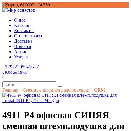
Перейти
г.Киров, 610000, а/я 250
к
содержанию
О нас
Каталог
Контакты
Оплата заказа
Доставка
Новости
Акции
Услуги
+7 (922) 959-44-27
с 9:00 до 18:00
0
Search
for:
Главная
Сменные штемпельные подушки
GRM
4911-P4 офисная СИНЯЯ
сменная штемп.подушка для