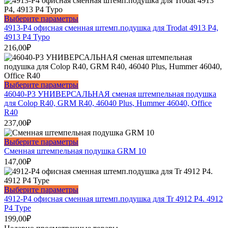
Этот
Выберите параметры
товар
4913-P4 офисная сменная штемп.подушка для Trodat 4913 P4,
имеет
4913 P4 Typo
несколько
216,00
₽
вариаций.
Опции
можно
выбрать
Этот
Выберите параметры
на
товар
46040-P3 УНИВЕРСАЛЬНАЯ сменая штемпельная подушка
странице
имеет
для Colop R40, GRM R40, 46040 Plus, Hummer 46040, Office
товара.
несколько
R40
вариаций.
237,00
₽
Опции
можно
Этот
Выберите параметры
выбрать
товар
Сменная штемпельная подушка GRM 10
на
имеет
147,00
₽
странице
несколько
товара.
вариаций.
Опции
Этот
Выберите параметры
можно
товар
4912-P4 офисная сменная штемп.подушка для Tr 4912 P4. 4912
выбрать
имеет
P4 Type
на
несколько
199,00
₽
странице
вариаций.