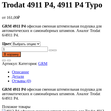
Trodat 4911 P4, 4911 P4 Typo
от
161,00
₽
GRM 4911 P4
офисная сменная штемпельная подушка для
автоматических и самонаборных штампов. Аналог Trodat
6/4911 P4.
Цвет
Количество
товара
В корзину
4911-
P4
Артикул:
Категория:
GRM
офисная
СИНЯЯ
Описание
сменная
Детали
штемп.подушка
Отзывы (0)
для
Trodat
GRM 4911 P4
офисная сменная штемпельная подушка для
4911
автоматических и самонаборных штампов. Аналог Trodat
P4,
6/4911 P4.
4911
P4
Похожие товары
Typo