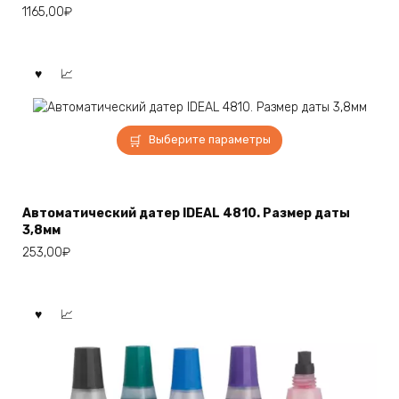
1165,00
₽
можно
выбрать
на
странице
товара.
Этот
Выберите параметры
товар
имеет
несколько
вариаций.
Автоматический датер IDEAL 4810. Размер даты
Опции
3,8мм
можно
253,00
₽
выбрать
на
странице
товара.