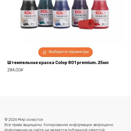
Этот
Выберите параметры
товар
имеет
Штемпельная краска Colop 801 premium. 25мл
несколько
284,00
₽
вариаций.
Опции
можно
выбрать
на
странице
товара.
© 2026 Мир оснасток
Все права защищены. Копирование информации запрещено.
Информация на сайте не является публичной офертой.