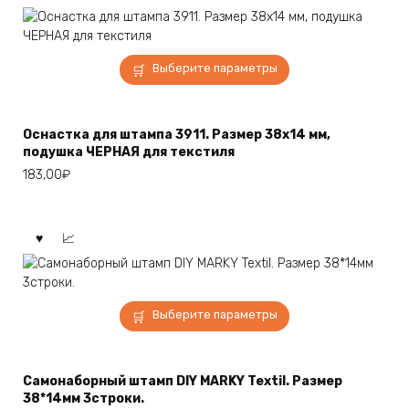
Этот
Выберите параметры
товар
имеет
несколько
Оснастка для штампа 3911. Размер 38х14 мм,
вариаций.
подушка ЧЕРНАЯ для текстиля
Опции
183,00
₽
можно
выбрать
на
странице
товара.
Этот
Выберите параметры
товар
имеет
несколько
Самонаборный штамп DIY MARKY Textil. Размер
вариаций.
38*14мм 3строки.
Опции