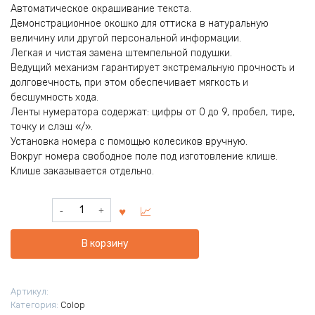
Автоматическое окрашивание текста.
Демонстрационное окошко для оттиска в натуральную
величину или другой персональной информации.
Легкая и чистая замена штемпельной подушки.
Ведущий механизм гарантирует экстремальную прочность и
долговечность, при этом обеспечивает мягкость и
бесшумность хода.
Ленты нумератора содержат: цифры от 0 до 9, пробел, тире,
точку и слэш «/».
Установка номера с помощью колесиков вручную.
Вокруг номера свободное поле под изготовление клише.
Клише заказывается отдельно.
Количество
товара
Нумератор
В корзину
металлический
Classic
Line
Артикул:
2010.
Категория:
Colop
Высота