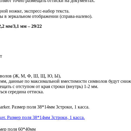
оляют точно размещать оттиски на документах.
ой ножке, экспресс-набор текста.
 в зеркальном отображении (справа-налево).
,2 мм/3,1 мм – 29/22
т
волов (Ж, М, Ф, Ш, Щ, Ю, Ы),
1 мм, данные по максимальной вместимости символов будут сниж
ать с отступом от края строки (внутрь) 1-2 мм.
ься середина оттиска.
. Размер поля 38*14мм 3строки, 1 касса.