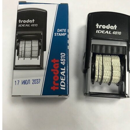
выбрать
на
странице
товара.