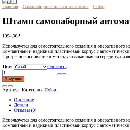
Главная
Самонаборные печати и штампы
Colop
Штамп самонаборный автомати
1094,00
₽
Используется для самостоятельного создания и оперативного из
Компактный и надежный пластиковый корпус с автоматически
Прозрачное основание и метка, указывающая на середину, позв
Цвет
Очистить
Количество
товара
В корзину
Штамп
самонаборный
Артикул:
Категория:
Colop
автоматический
Printer
Описание
С30-
Детали
Set
Отзывы (0)
Compact.
Размер
Используется для самостоятельного создания и оперативного из
поля
Компактный и надежный пластиковый корпус с автоматически
47*18мм