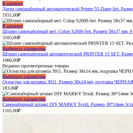
В корзину
Датер самонаборный автоматический Printer 55-Dater-Set. Разм
1931,00
₽
В корзину
Штамп самонаборный мет. Colop S2600-Set. Размер 58х37 мм. 9 
3165,00
₽
Этот
Выберите параметры
товар
Штамп самонаборный автоматический PRINTER 15 SET. Разме
имеет
1066,00
₽
несколько
Недавно просмотренные товары
вариаций.
Опции
Этот
Выберите параметры
можно
товар
Оснастка для штампа 3911. Размер 38х14 мм, подушка ЧЕРНАЯ
выбрать
имеет
183,00
₽
на
несколько
странице
вариаций.
Этот
Выберите параметры
товара.
Опции
товар
Самонаборный штамп DIY MARKY Textil. Размер 38*14мм 3ст
можно
имеет
1165,00
₽
выбрать
несколько
на
вариаций.
странице
Опции
товара.
можно