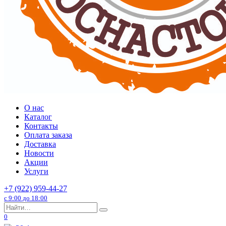
О нас
Каталог
Контакты
Оплата заказа
Доставка
Новости
Акции
Услуги
+7 (922) 959-44-27
с 9:00 до 18:00
Search
for:
0