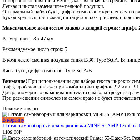
Прозрачное основание и метка, указывающая на середину, позв
Легкая и чистая замена штемпельной подушки.
Оптимальный набор букв, цифр и символов с креплением на одн
Буквы крепятся при помощи пинцета в пазы рифленой пластины
Максимальное количество знаков в каждой строке:
шрифт 2
Размер поля: 18 х 47 мм
Рекомендуемое число строк: 5
В комплекте: сменная подушка синяя E/30; Type Set A, B; пинце
Касса букв, цифр, символов: Type Set A/B
Внимание!
При использовании для набора текста широких сим
цифр, пробелов, а также при комбинации шрифтов 2,2 мм и 3,
Для равномерного окрашивания текста символы требуется размещ
При размещении символов на самом краю не будет отпечатыват
Похожие товары
В корзину
Штамп самонаборный для маркировки MINE STAMP Textil marker
1109,00
₽