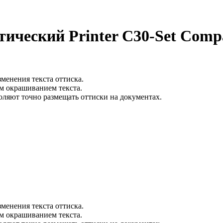
ческий Printer С30-Set Compa
менения текста оттиска.
м окрашиванием текста.
оляют точно размещать оттиски на документах.
менения текста оттиска.
м окрашиванием текста.