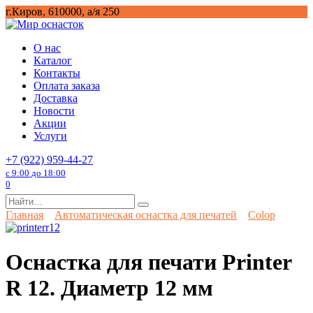
Перейти
г.Киров, 610000, а/я 250
к
содержанию
О нас
Каталог
Контакты
Оплата заказа
Доставка
Новости
Акции
Услуги
+7 (922) 959-44-27
с 9:00 до 18:00
0
Search
for:
Главная
Автоматическая оснастка для печатей
Colop
Оснастка для печати Printer
R 12. Диаметр 12 мм