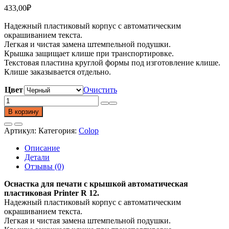
433,00
₽
Надежный пластиковый корпус с автоматическим
окрашиванием текста.
Легкая и чистая замена штемпельной подушки.
Крышка защищает клише при транспортировке.
Текстовая пластина круглой формы под изготовление клише.
Клише заказывается отдельно.
Цвет
Очистить
Количество
товара
В корзину
Оснастка
для
Артикул:
Категория:
Colop
печати
Printer
Описание
R
Детали
12.
Отзывы (0)
Диаметр
12
Оснастка для печати с крышкой
автоматическая
мм
пластиковая Printer R 12
.
Надежный пластиковый корпус с автоматическим
окрашиванием текста.
Легкая и чистая замена штемпельной подушки.