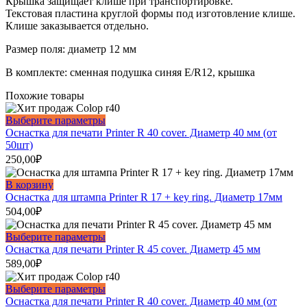
Крышка защищает клише при транспортировке.
Текстовая пластина круглой формы под изготовление клише.
Клише заказывается отдельно.
Размер поля: диаметр 12 мм
В комплекте: сменная подушка синяя E/R12, крышка
Похожие товары
Этот
Выберите параметры
товар
Оснастка для печати Printer R 40 cover. Диаметр 40 мм (от
имеет
50шт)
несколько
250,00
₽
вариаций.
Опции
В корзину
можно
Оснастка для штампа Printer R 17 + key ring. Диаметр 17мм
выбрать
504,00
₽
на
странице
Этот
Выберите параметры
товара.
товар
Оснастка для печати Printer R 45 cover. Диаметр 45 мм
имеет
589,00
₽
несколько
вариаций.
Этот
Выберите параметры
Опции
товар
Оснастка для печати Printer R 40 cover. Диаметр 40 мм (от