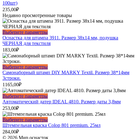
можно
имеет
100шт)
выбрать
несколько
235,00
₽
на
вариаций.
Недавно просмотренные товары
странице
Опции
товара.
можно
выбрать
Этот
Выберите параметры
на
товар
Оснастка для штампа 3911. Размер 38х14 мм, подушка
странице
имеет
ЧЕРНАЯ для текстиля
товара.
несколько
183,00
₽
вариаций.
Опции
можно
Этот
Выберите параметры
выбрать
товар
Самонаборный штамп DIY MARKY Textil. Размер 38*14мм
на
имеет
3строки.
странице
несколько
1165,00
₽
товара.
вариаций.
Опции
Этот
Выберите параметры
можно
товар
Автоматический датер IDEAL 4810. Размер даты 3,8мм
выбрать
имеет
253,00
₽
на
несколько
странице
вариаций.
Этот
Выберите параметры
товара.
Опции
товар
Штемпельная краска Colop 801 premium. 25мл
можно
имеет
284,00
₽
выбрать
несколько
© 2026 Мир оснасток