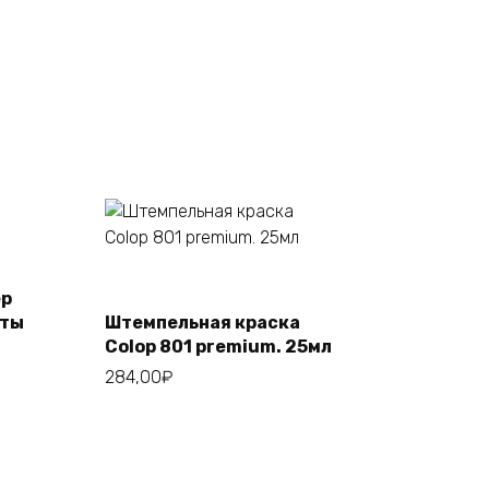
Этот
ер
Выберите
товар
параметры
аты
Штемпельная краска
имеет
Colop 801 premium. 25мл
несколько
284,00
₽
вариаций.
Опции
можно
выбрать