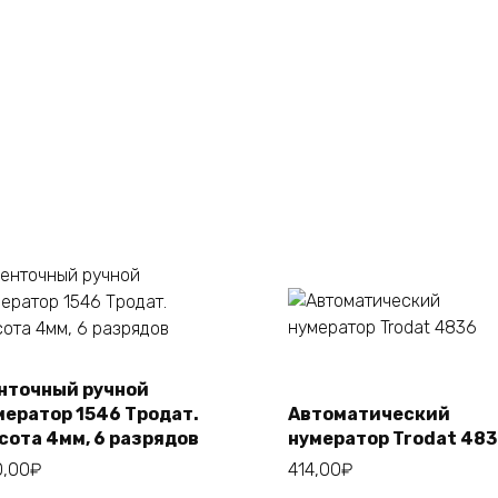
нточный ручной
В корзину
В корзину
мератор 1546 Тродат.
Автоматический
сота 4мм, 6 разрядов
нумератор Trodat 48
0,00
₽
414,00
₽