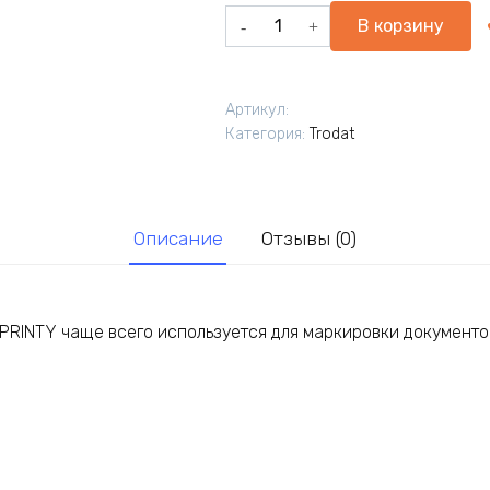
Количество
В корзину
товара
Автоматический
нумератор
Артикул:
Trodat
Категория:
Trodat
4846
PRINTY
Описание
Отзывы (0)
 PRINTY чаще всего используется для маркировки документо