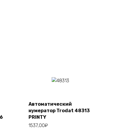
В
корзину
Автоматический
нумератор Trodat 48313
36
PRINTY
1537,00
₽