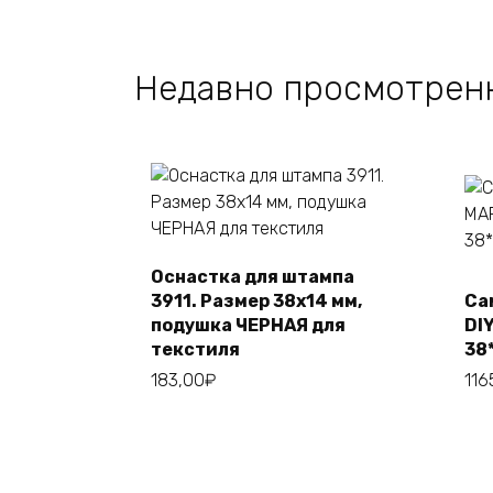
Недавно просмотрен
Оснастка для штампа
Этот
Выберите
3911. Размер 38х14 мм,
Са
товар
параметры
подушка ЧЕРНАЯ для
DI
имеет
текстиля
38
несколько
183,00
₽
116
вариаций.
Опции
можно
выбрать