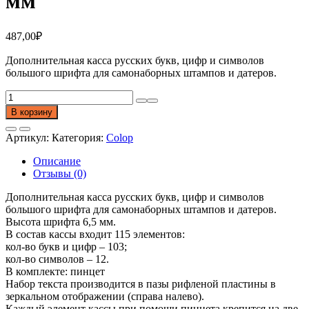
мм
487,00
₽
Дополнительная касса русских букв, цифр и символов
большого шрифта для самонаборных штампов и датеров.
Количество
товара
В корзину
Универсальная
касса
Артикул:
Категория:
Colop
символов
TypeSet
Описание
С/
Отзывы (0)
Р
h
Дополнительная касса русских букв, цифр и символов
6,5
большого шрифта для самонаборных штампов и датеров.
мм
Высота шрифта 6,5 мм.
В состав кассы входит 115 элементов:
кол-во букв и цифр – 103;
кол-во символов – 12.
В комплекте: пинцет
Набор текста производится в пазы рифленой пластины в
зеркальном отображении (справа налево).
Каждый элемент кассы при помощи пинцета крепится на две