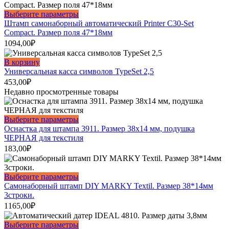
Опции
можно
Этот
Выберите параметры
выбрать
товар
Штамп самонаборный автоматический Printer С30-Set
на
имеет
Compact. Размер поля 47*18мм
странице
несколько
1094,00
₽
товара.
вариаций.
Опции
В корзину
можно
Универсальная касса символов TypeSet 2,5
выбрать
453,00
₽
на
Недавно просмотренные товары
странице
товара.
Этот
Выберите параметры
товар
Оснастка для штампа 3911. Размер 38х14 мм, подушка
имеет
ЧЕРНАЯ для текстиля
несколько
183,00
₽
вариаций.
Опции
можно
Этот
Выберите параметры
выбрать
товар
Самонаборный штамп DIY MARKY Textil. Размер 38*14мм
на
имеет
3строки.
странице
несколько
1165,00
₽
товара.
вариаций.
Опции
Этот
Выберите параметры