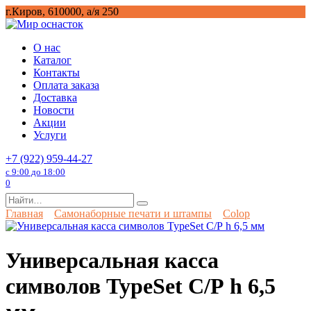
Перейти
г.Киров, 610000, а/я 250
к
содержанию
О нас
Каталог
Контакты
Оплата заказа
Доставка
Новости
Акции
Услуги
+7 (922) 959-44-27
с 9:00 до 18:00
0
Search
for:
Главная
Самонаборные печати и штампы
Colop
Универсальная касса
символов TypeSet С/Р h 6,5