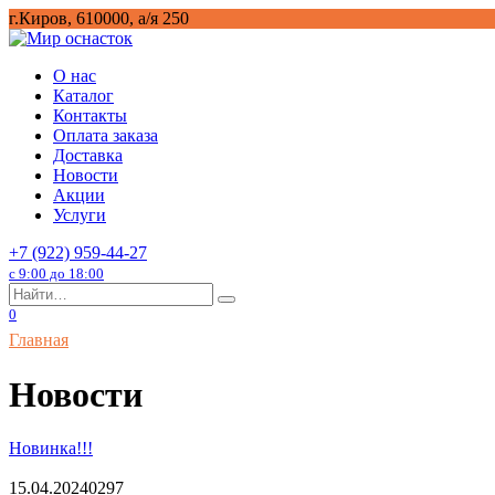
Перейти
г.Киров, 610000, а/я 250
к
содержанию
О нас
Каталог
Контакты
Оплата заказа
Доставка
Новости
Акции
Услуги
+7 (922) 959-44-27
с 9:00 до 18:00
Search
for:
0
Главная
Новости
Новинка!!!
15.04.2024
0
297