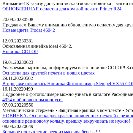
Внимание! К заказу доступна эксклюзивная новинка – магнитна
ОБНОВЛЕННАЯ оснастка для круглой печати Printer R24
20.09.2023
0
508
Предлагаем Вашему вниманию обновленную оснастку для круг
Новые цвета Trodat 46042
12.09.2023
0
381
Обновленная линейка ideal 46042.
Новинка COLOP
19.01.2023
0
623
Уважаемые партнеры, информируем вас о новинке COLOP! За
Оснастка для круглой печати в новых цветах
29.11.2022
0
502
В продаже появилась Новинка.Фотополимер Stempel VX55 COL
16.11.2022
0
499
Подробнее о фотополимере можно узнать в каталоге Расходные
4924 в обновленном корпусе!
07.09.2022
0
550
Металлический стержень • Защитная крышка в комплекте • Уст
НОВИНКА- Оснастка для красконаполненных печатей с резино
основание резиновому кольцу, крышку закручивать не нужно!
08.04.2022
0
649
Большое поступление реек из массива березы!!!