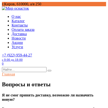
Перейти
г.Киров, 610000, а/я 250
к
содержанию
О нас
Каталог
Контакты
Оплата заказа
Доставка
Новости
Акции
Услуги
+7 (922) 959-44-27
с 9:00 до 18:00
0
Search
for:
Главная
Вопросы и ответы
Я не смог принять доставку, возможно ли назначить
новую?