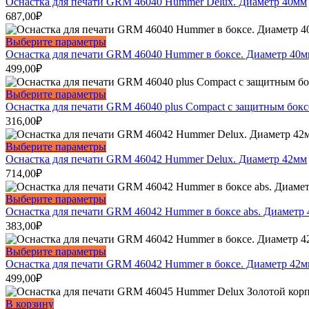
товар
Оснастка для печати GRM 46040 Hummer Delux. Диаметр 40мм
можно
имеет
687,00
₽
выбрать
несколько
на
вариаций.
Этот
Выберите параметры
странице
Опции
товар
Оснастка для печати GRM 46040 Hummer в боксе. Диаметр 40
товара.
можно
имеет
499,00
₽
выбрать
несколько
на
вариаций.
Этот
Выберите параметры
странице
Опции
товар
Оснастка для печати GRM 46040 plus Compact с защитным бок
товара.
можно
имеет
316,00
₽
выбрать
несколько
на
вариаций.
Этот
Выберите параметры
странице
Опции
товар
Оснастка для печати GRM 46042 Hummer Delux. Диаметр 42мм
товара.
можно
имеет
714,00
₽
выбрать
несколько
на
вариаций.
Этот
Выберите параметры
странице
Опции
товар
Оснастка для печати GRM 46042 Hummer в боксе abs. Диаметр
товара.
можно
имеет
383,00
₽
выбрать
несколько
на
вариаций.
Этот
Выберите параметры
странице
Опции
товар
Оснастка для печати GRM 46042 Hummer в боксе. Диаметр 42
товара.
можно
имеет
499,00
₽
выбрать
несколько
на
вариаций.
В корзину