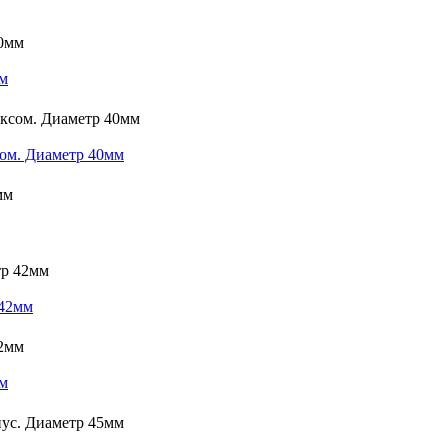
мм
сом. Диаметр 40мм
 42мм
мм