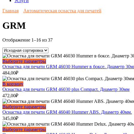
Услуги
Главная
Автоматическая оснастка для печатей
GRM
Отображение 1–16 из 37
Этот
Выберите параметры
товар
Оснастка для печати GRM 46030 Hummer в боксе. Диаметр 30
имеет
484,00
₽
несколько
вариаций.
В корзину
Опции
Оснастка для печати GRM 46030 plus Compact. Диаметр 30мм
можно
472,00
₽
выбрать
на
Этот
Выберите параметры
странице
товар
Оснастка для печати GRM 46040 Hummer ABS. Диаметр 40мм.
товара.
имеет
345,00
₽
несколько
вариаций.
Этот
Выберите параметры
Опции