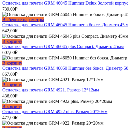
странице
Опции
Оснастка для печати GRM 46045 Hummer Delux Золотой корпус
товара.
можно
739,00
₽
выбрать
на
Этот
Выберите параметры
странице
товар
Оснастка для печати GRM 46045 Hummer в боксе. Диаметр 45 
товара.
имеет
642,00
₽
несколько
вариаций.
В корзину
Опции
Оснастка для печати GRM 46045 plus Compact. Диаметр 45мм
можно
607,00
₽
выбрать
на
В корзину
странице
Оснастка для печати GRM 46050 Hummer без бокса. Диаметр 5
товара.
867,00
₽
В корзину
Оснастка для печати GRM 4921. Размер 12*12мм
436,00
₽
В корзину
Оснастка для печати GRM 4922 plus. Размер 20*20мм
477,00
₽