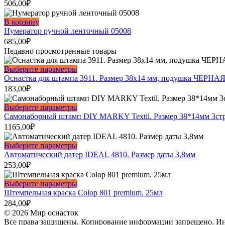
506,00
₽
В корзину
Нумератор ручной ленточный 05008
685,00
₽
Недавно просмотренные товары
Этот
Выберите параметры
товар
Оснастка для штампа 3911. Размер 38х14 мм, подушка ЧЕРНАЯ
имеет
183,00
₽
несколько
вариаций.
Этот
Выберите параметры
Опции
товар
Самонаборный штамп DIY MARKY Textil. Размер 38*14мм 3ст
можно
имеет
1165,00
₽
выбрать
несколько
на
вариаций.
Этот
Выберите параметры
странице
Опции
товар
Автоматический датер IDEAL 4810. Размер даты 3,8мм
товара.
можно
имеет
253,00
₽
выбрать
несколько
на
вариаций.
Этот
Выберите параметры
странице
Опции
товар
Штемпельная краска Colop 801 premium. 25мл
товара.
можно
имеет
284,00
₽
выбрать
несколько
© 2026 Мир оснасток
на
вариаций.
Все права защищены. Копирование информации запрещено. Инф