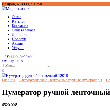
Перейти
г.Киров, 610000, а/я 250
к
содержанию
О нас
Каталог
Контакты
Оплата заказа
Доставка
Новости
Акции
Услуги
+7 (922) 959-44-27
с 9:00 до 18:00
Search
for:
0
Главная
Автоматические, ленточные ручные нумераторы
Co
Нумератор ручной ленточный
6520,00
₽