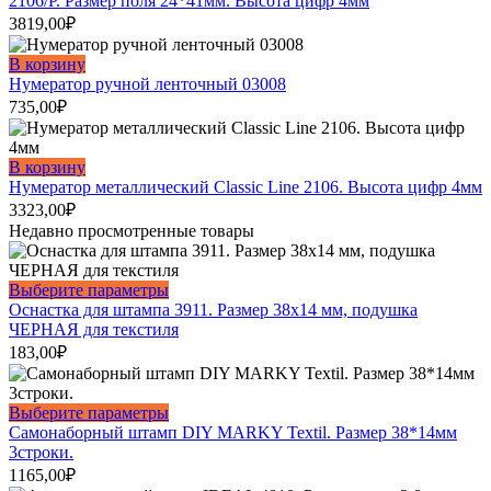
2106/P. Размер поля 24*41мм. Высота цифр 4мм
3819,00
₽
В корзину
Нумератор ручной ленточный 03008
735,00
₽
В корзину
Нумератор металлический Classic Line 2106. Высота цифр 4мм
3323,00
₽
Недавно просмотренные товары
Этот
Выберите параметры
товар
Оснастка для штампа 3911. Размер 38х14 мм, подушка
имеет
ЧЕРНАЯ для текстиля
несколько
183,00
₽
вариаций.
Опции
можно
Этот
Выберите параметры
выбрать
товар
Самонаборный штамп DIY MARKY Textil. Размер 38*14мм
на
имеет
3строки.
странице
несколько
1165,00
₽
товара.
вариаций.