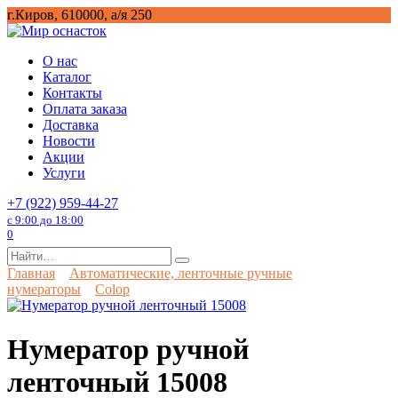
Перейти
г.Киров, 610000, а/я 250
к
содержанию
О нас
Каталог
Контакты
Оплата заказа
Доставка
Новости
Акции
Услуги
+7 (922) 959-44-27
с 9:00 до 18:00
0
Search
for:
Главная
Автоматические, ленточные ручные
нумераторы
Colop
Нумератор ручной
ленточный 15008