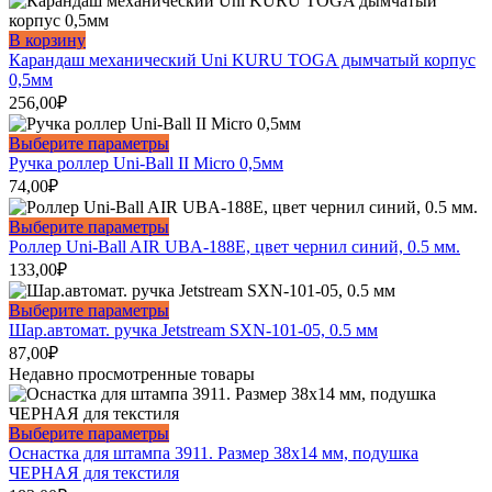
В корзину
Карандаш механический Uni KURU TOGA дымчатый корпус
0,5мм
256,00
₽
Этот
Выберите параметры
товар
Ручка роллер Uni-Ball II Micro 0,5мм
имеет
74,00
₽
несколько
вариаций.
Этот
Выберите параметры
Опции
товар
Роллер Uni-Ball AIR UBA-188E, цвет чернил синий, 0.5 мм.
можно
имеет
133,00
₽
выбрать
несколько
на
вариаций.
Этот
Выберите параметры
странице
Опции
товар
Шар.автомат. ручка Jetstream SXN-101-05, 0.5 мм
товара.
можно
имеет
87,00
₽
выбрать
несколько
Недавно просмотренные товары
на
вариаций.
странице
Опции
товара.
можно
Этот
Выберите параметры
выбрать
товар
Оснастка для штампа 3911. Размер 38х14 мм, подушка
на
имеет
ЧЕРНАЯ для текстиля
странице
несколько