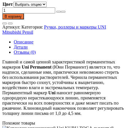
Цвет
Количество
товара
В корзину
Перманентный
маркер
Артикул:
Категория:
Ручки, роллеры и маркеры UNI
No.380B,
Mitsubishi Pensil
наконечник
скошенный,
Описание
1.0-
Детали
4.5
Отзывы (0)
мм.
Главной и самой ценной характеристикой перманентных
маркеров
Uni Permanent
(Юни Перманент) является то, что
надписи, сделанные ими, практически невозможно стереть
без использования растворителей. Чернила перманентных
маркеров быстро сохнут, устойчивы к выцветанию,
воздействию влаги и экстремальных температур.
Перманентный маркер
Uni
наносит равномерную
однородную нерастекающуюся линию, применяется
практически на всех поверхностях и даже может писать по
ржавчине. Клиновидный наконечник позволяет регулировать
толщину линии письма от 1,0 до 4,5 мм.
Похожие товары