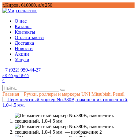
Перейти
г.Киров, 610000, а/я 250
к
содержанию
О нас
Каталог
Контакты
Оплата заказа
Доставка
Новости
Акции
Услуги
+7 (922) 959-44-27
с 9:00 до 18:00
0
Search
for:
Главная
Ручки, роллеры и маркеры UNI Mitsubishi Pensil