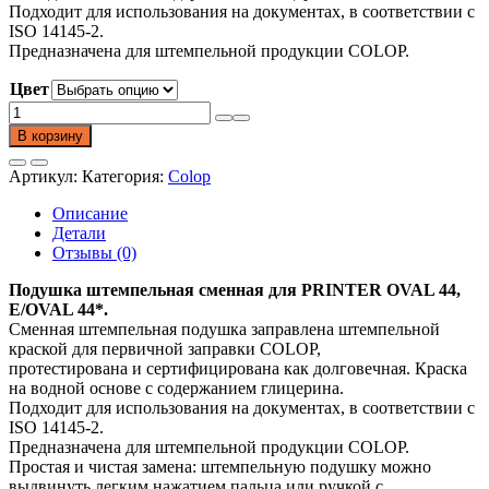
Подходит для использования на документах, в соответствии с
ISO 14145-2.
Предназначена для штемпельной продукции COLOP.
Цвет
Количество
товара
В корзину
Сменная
штемпельная
Артикул:
Категория:
Colop
подушка
E/OVAL
Описание
44
Детали
Отзывы (0)
Подушка штемпельная сменная для PRINTER OVAL 44,
E/OVAL 44*.
Сменная штемпельная подушка заправлена штемпельной
краской для первичной заправки COLOP,
протестирована и сертифицирована как долговечная. Краска
на водной основе с содержанием глицерина.
Подходит для использования на документах, в соответствии с
ISO 14145-2.
Предназначена для штемпельной продукции COLOP.
Простая и чистая замена: штемпельную подушку можно
выдвинуть легким нажатием пальца или ручкой с