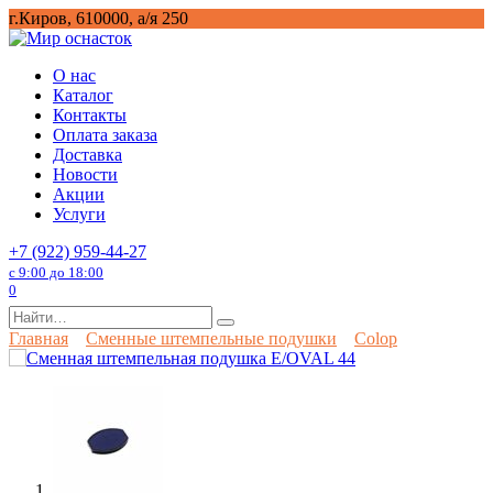
Перейти
г.Киров, 610000, а/я 250
к
содержанию
О нас
Каталог
Контакты
Оплата заказа
Доставка
Новости
Акции
Услуги
+7 (922) 959-44-27
с 9:00 до 18:00
0
Search
for:
Главная
Сменные штемпельные подушки
Colop