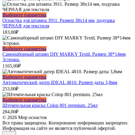
на
вариаций.
странице
Опции
товара.
можно
Этот
Выберите параметры
выбрать
товар
Оснастка для штампа 3911. Размер 38х14 мм, подушка
на
имеет
ЧЕРНАЯ для текстиля
странице
несколько
183,00
₽
товара.
вариаций.
Опции
можно
Этот
Выберите параметры
выбрать
товар
Самонаборный штамп DIY MARKY Textil. Размер 38*14мм
на
имеет
3строки.
странице
несколько
1165,00
₽
товара.
вариаций.
Опции
Этот
Выберите параметры
можно
товар
Автоматический датер IDEAL 4810. Размер даты 3,8мм
выбрать
имеет
253,00
₽
на
несколько
странице
вариаций.
Этот
Выберите параметры
товара.
Опции
товар
Штемпельная краска Colop 801 premium. 25мл
можно
имеет
284,00
₽
выбрать
несколько
© 2026 Мир оснасток
на
вариаций.
Все права защищены. Копирование информации запрещено.
странице
Опции
Информация на сайте не является публичной офертой.
товара.
можно