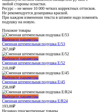
любой стороны оснастки.
Ресурс – не менее 10 000 четких корректных оттисков.
Не рекомендуется дозаправка краской.
При каждом изменении текста в штампе надо поменять
подушку на новую.
Похожие товары
Этот
Выберите параметры
товар
Сменная штемпельная подушка E/53
имеет
267,00
₽
несколько
вариаций.
Этот
Выберите параметры
Опции
товар
Сменная штемпельная подушка Е/52
можно
имеет
210,00
₽
выбрать
несколько
на
вариаций.
Этот
Выберите параметры
странице
Опции
товар
Сменная штемпельная подушка E/45
товара.
можно
имеет
258,00
₽
выбрать
несколько
на
вариаций.
Этот
Выберите параметры
странице
Опции
товар
Сменная штемпельная подушка E/R24
товара.
можно
имеет
193,00
₽
выбрать
несколько
Недавно просмотренные товары