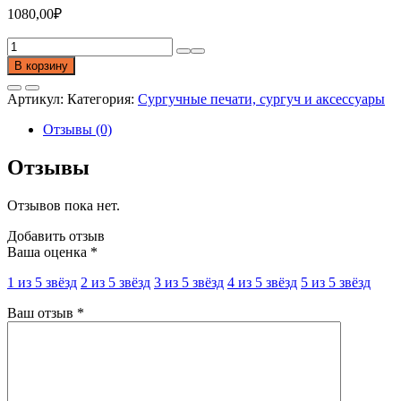
1080,00
₽
Количество
товара
В корзину
Сургучница
для
Артикул:
Категория:
Сургучные печати, сургуч и аксессуары
плавления
сургуча
Отзывы (0)
Отзывы
Отзывов пока нет.
Добавить отзыв
Ваша оценка
*
1 из 5 звёзд
2 из 5 звёзд
3 из 5 звёзд
4 из 5 звёзд
5 из 5 звёзд
Ваш отзыв
*