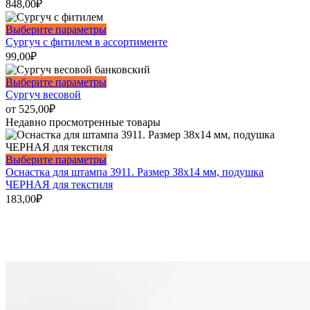
848,00
₽
Этот
Выберите параметры
товар
Сургуч с фитилем в ассортименте
имеет
99,00
₽
несколько
вариаций.
Этот
Выберите параметры
Опции
товар
Сургуч весовой
можно
имеет
от
525,00
₽
выбрать
несколько
Недавно просмотренные товары
на
вариаций.
странице
Опции
товара.
можно
Этот
Выберите параметры
выбрать
товар
Оснастка для штампа 3911. Размер 38х14 мм, подушка
на
имеет
ЧЕРНАЯ для текстиля
странице
несколько
183,00
₽
товара.
вариаций.
Опции
можно
выбрать
на
странице
товара.