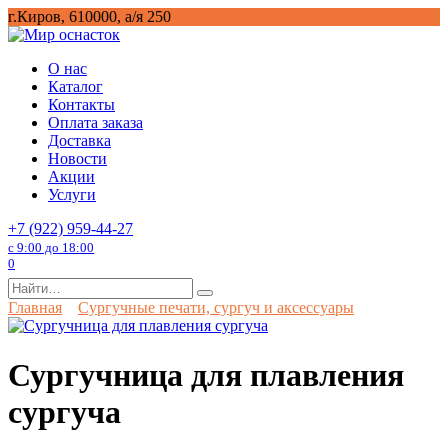
Перейти
г.Киров, 610000, а/я 250
к
содержанию
О нас
Каталог
Контакты
Оплата заказа
Доставка
Новости
Акции
Услуги
+7 (922) 959-44-27
с 9:00 до 18:00
0
Search
for:
Главная
Сургучные печати, сургуч и аксессуары
Сургучница для плавления
сургуча