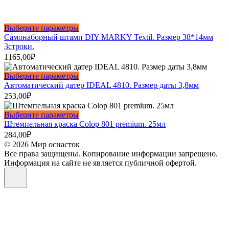
Этот
Выберите параметры
товар
Самонаборный штамп DIY MARKY Textil. Размер 38*14мм
имеет
3строки.
несколько
1165,00
₽
вариаций.
Опции
Этот
Выберите параметры
можно
товар
Автоматический датер IDEAL 4810. Размер даты 3,8мм
выбрать
имеет
253,00
₽
на
несколько
странице
вариаций.
Этот
Выберите параметры
товара.
Опции
товар
Штемпельная краска Colop 801 premium. 25мл
можно
имеет
284,00
₽
выбрать
несколько
© 2026 Мир оснасток
на
вариаций.
Все права защищены. Копирование информации запрещено.
странице
Опции
Информация на сайте не является публичной офертой.
товара.
можно
выбрать
на
странице
товара.