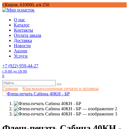
Перейти
г.Киров, 610000, а/я 250
к
содержанию
О нас
Каталог
Контакты
Оплата заказа
Доставка
Новости
Акции
Услуги
+7 (922) 959-44-27
с 9:00 до 18:00
0
Search
for:
Главная
Красконаполненные печати и штампы
Флеш-печать Сабина 40КН -