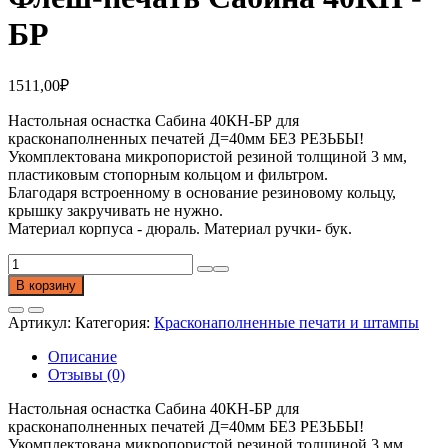
БР
1511,00
₽
Настольная оснастка Сабина 40КН-БР для
красконаполненных печатей Д=40мм БЕЗ РЕЗЬБЫ!
Укомплектована микропористой резиной толщиной 3 мм,
пластиковым стопорным кольцом и фильтром.
Благодаря встроенному в основание резиновому кольцу,
крышку закручивать не нужно.
Материал корпуса - дюраль. Материал ручки- бук.
Количество
товара
В корзину
Флеш-
печать
Артикул:
Категория:
Красконаполненные печати и штампы
Сабина
40КН
Описание
-
Отзывы (0)
БР
Настольная оснастка Сабина 40КН-БР для
красконаполненных печатей Д=40мм БЕЗ РЕЗЬБЫ!
Укомплектована микропористой резиной толщиной 3 мм,