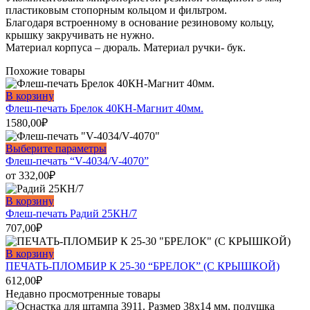
пластиковым стопорным кольцом и фильтром.
Благодаря встроенному в основание резиновому кольцу,
крышку закручивать не нужно.
Материал корпуса – дюраль. Материал ручки- бук.
Похожие товары
В корзину
Флеш-печать Брелок 40КН-Магнит 40мм.
1580,00
₽
Этот
Выберите параметры
товар
Флеш-печать “V-4034/V-4070”
имеет
от
332,00
₽
несколько
вариаций.
В корзину
Опции
Флеш-печать Радий 25КН/7
можно
707,00
₽
выбрать
на
В корзину
странице
ПЕЧАТЬ-ПЛОМБИР К 25-30 “БРЕЛОК” (С КРЫШКОЙ)
товара.
612,00
₽
Недавно просмотренные товары