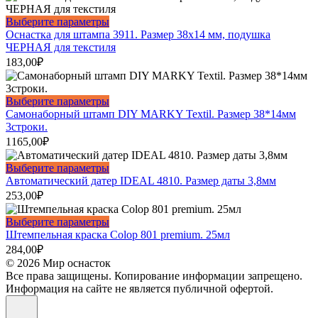
Этот
Выберите параметры
товар
Оснастка для штампа 3911. Размер 38х14 мм, подушка
имеет
ЧЕРНАЯ для текстиля
несколько
183,00
₽
вариаций.
Опции
можно
Этот
Выберите параметры
выбрать
товар
Самонаборный штамп DIY MARKY Textil. Размер 38*14мм
на
имеет
3строки.
странице
несколько
1165,00
₽
товара.
вариаций.
Опции
Этот
Выберите параметры
можно
товар
Автоматический датер IDEAL 4810. Размер даты 3,8мм
выбрать
имеет
253,00
₽
на
несколько
странице
вариаций.
Этот
Выберите параметры
товара.
Опции
товар
Штемпельная краска Colop 801 premium. 25мл
можно
имеет
284,00
₽
выбрать
несколько
© 2026 Мир оснасток
на
вариаций.
Все права защищены. Копирование информации запрещено.
странице
Опции
Информация на сайте не является публичной офертой.
товара.
можно
выбрать