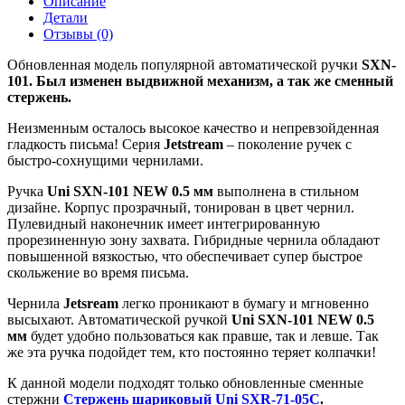
Описание
05,
Детали
0.5
Отзывы (0)
мм
Обновленная модель популярной автоматической ручки
SXN-
101. Был изменен выдвижной механизм, а так же сменный
стержень.
Неизменным осталось высокое качество и непревзойденная
гладкость письма! Серия
Jetstream
– поколение ручек с
быстро-сохнущими чернилами.
Ручка
Uni SXN-101 NEW 0.5 мм
выполнена в стильном
дизайне. Корпус прозрачный, тонирован в цвет чернил.
Пулевидный наконечник имеет интегрированную
прорезиненную зону захвата. Гибридные чернила обладают
повышенной вязкостью, что обеспечивает супер быстрое
скольжение во время письма.
Чернила
Jetsream
легко проникают в бумагу и мгновенно
высыхают. Автоматической ручкой
Uni SXN-101 NEW 0.5
мм
будет удобно пользоваться как правше, так и левше. Так
же эта ручка подойдет тем, кто постоянно теряет колпачки!
К данной модели подходят только обновленные сменные
стержни
Стержень шариковый Uni SXR-71-05C
.