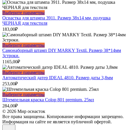
вариаций.
странице
Опции
товара.
можно
Этот
Выберите параметры
выбрать
товар
Оснастка для штампа 3911. Размер 38х14 мм, подушка
на
имеет
ЧЕРНАЯ для текстиля
странице
несколько
183,00
₽
товара.
вариаций.
Опции
можно
Этот
Выберите параметры
выбрать
товар
Самонаборный штамп DIY MARKY Textil. Размер 38*14мм
на
имеет
3строки.
странице
несколько
1165,00
₽
товара.
вариаций.
Опции
Этот
Выберите параметры
можно
товар
Автоматический датер IDEAL 4810. Размер даты 3,8мм
выбрать
имеет
253,00
₽
на
несколько
странице
вариаций.
Этот
Выберите параметры
товара.
Опции
товар
Штемпельная краска Colop 801 premium. 25мл
можно
имеет
284,00
₽
выбрать
несколько
© 2026 Мир оснасток
на
вариаций.
Все права защищены. Копирование информации запрещено.
странице
Опции
Информация на сайте не является публичной офертой.
товара.
можно