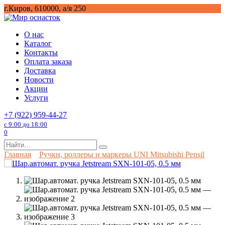
Перейти
г.Киров, 610000, а/я 250
к
содержанию
О нас
Каталог
Контакты
Оплата заказа
Доставка
Новости
Акции
Услуги
+7 (922) 959-44-27
с 9:00 до 18:00
0
Search
for:
Главная
Ручки, роллеры и маркеры UNI Mitsubishi Pensil