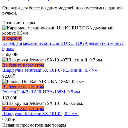
Стержни для более поздних моделей несовместимы с данной
ручкой.
Похожие товары
В корзину
Карандаш механический Uni KURU TOGA дымчатый корпус
0,5мм
256,00
₽
Этот
Выберите параметры
товар
Шар.ручка Jetstream SX-101-07FL, синий, 0.7 мм.
имеет
92,00
₽
несколько
вариаций.
Этот
Выберите параметры
Опции
товар
Роллер Uni-Ball AIR UBA-188M, 0.5 мм.
можно
имеет
133,00
₽
выбрать
несколько
на
вариаций.
Этот
Выберите параметры
странице
Опции
товар
Шар.ручка Jetstream SX-101-05, 0.5 мм.
товара.
можно
имеет
92,00
₽
выбрать
несколько
Недавно просмотренные товары
на