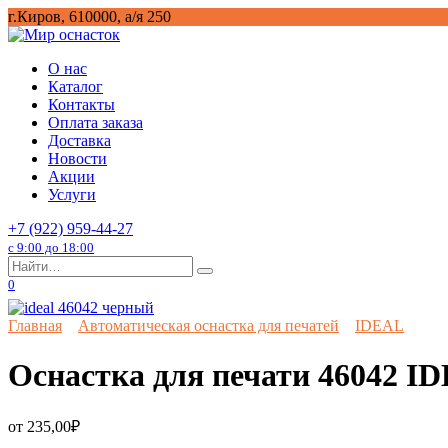
Перейти
г.Киров, 610000, а/я 250
к
содержанию
О нас
Каталог
Контакты
Оплата заказа
Доставка
Новости
Акции
Услуги
+7 (922) 959-44-27
с 9:00 до 18:00
Search
for:
0
Главная
Автоматическая оснастка для печатей
IDEAL
Оснастка для печати 46042 I
от
235,00
₽