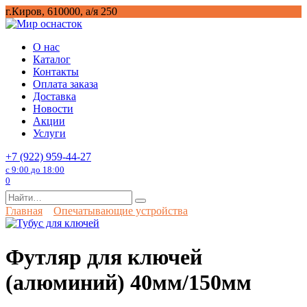
Перейти
г.Киров, 610000, а/я 250
к
содержанию
О нас
Каталог
Контакты
Оплата заказа
Доставка
Новости
Акции
Услуги
+7 (922) 959-44-27
с 9:00 до 18:00
0
Search
for:
Главная
Опечатывающие устройства
Футляр для ключей
(алюминий) 40мм/150мм