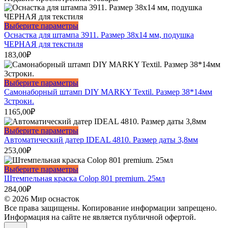
Этот
Выберите параметры
товар
Оснастка для штампа 3911. Размер 38х14 мм, подушка
имеет
ЧЕРНАЯ для текстиля
несколько
183,00
₽
вариаций.
Опции
можно
Этот
Выберите параметры
выбрать
товар
Самонаборный штамп DIY MARKY Textil. Размер 38*14мм
на
имеет
3строки.
странице
несколько
1165,00
₽
товара.
вариаций.
Опции
Этот
Выберите параметры
можно
товар
Автоматический датер IDEAL 4810. Размер даты 3,8мм
выбрать
имеет
253,00
₽
на
несколько
странице
вариаций.
Этот
Выберите параметры
товара.
Опции
товар
Штемпельная краска Colop 801 premium. 25мл
можно
имеет
284,00
₽
выбрать
несколько
© 2026 Мир оснасток
на
вариаций.
Все права защищены. Копирование информации запрещено.
странице
Опции
Информация на сайте не является публичной офертой.
товара.
можно