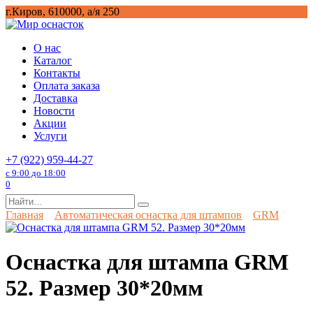
Перейти
г.Киров, 610000, а/я 250
к
содержанию
О нас
Каталог
Контакты
Оплата заказа
Доставка
Новости
Акции
Услуги
+7 (922) 959-44-27
с 9:00 до 18:00
0
Search
for:
Главная
Автоматическая оснастка для штампов
GRM
Оснастка для штампа GRM
52. Размер 30*20мм