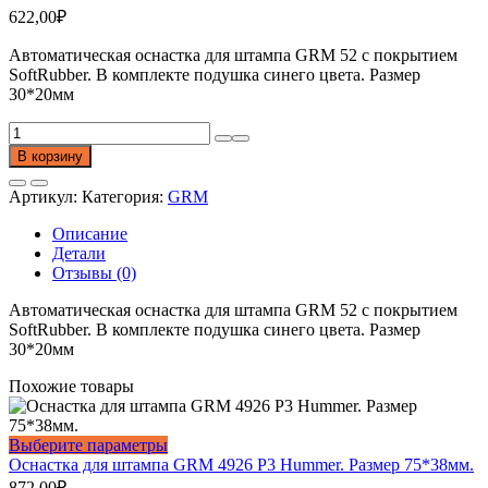
622,00
₽
Автоматическая оснастка для штампа GRM 52 с покрытием
SoftRubber. В комплекте подушка синего цвета. Размер
30*20мм
Количество
товара
В корзину
Оснастка
для
Артикул:
Категория:
GRM
штампа
GRM
Описание
52.
Детали
Размер
Отзывы (0)
30*20мм
Автоматическая оснастка для штампа GRM 52 с покрытием
SoftRubber. В комплекте подушка синего цвета. Размер
30*20мм
Похожие товары
Этот
Выберите параметры
товар
Оснастка для штампа GRM 4926 P3 Hummer. Размер 75*38мм.
имеет
872,00
₽