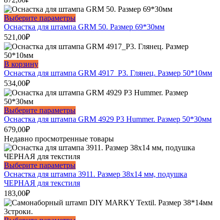
несколько
вариаций.
Этот
Выберите параметры
Опции
товар
Оснастка для штампа GRM 50. Размер 69*30мм
можно
имеет
521,00
₽
выбрать
несколько
на
вариаций.
странице
Опции
В корзину
товара.
можно
Оснастка для штампа GRM 4917_P3. Глянец. Размер 50*10мм
выбрать
534,00
₽
на
странице
товара.
Этот
Выберите параметры
товар
Оснастка для штампа GRM 4929 P3 Hummer. Размер 50*30мм
имеет
679,00
₽
несколько
Недавно просмотренные товары
вариаций.
Опции
можно
Этот
Выберите параметры
выбрать
товар
Оснастка для штампа 3911. Размер 38х14 мм, подушка
на
имеет
ЧЕРНАЯ для текстиля
странице
несколько
183,00
₽
товара.
вариаций.
Опции
можно
Этот