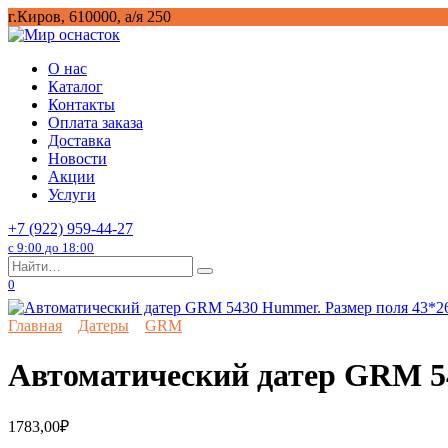
Перейти
г.Киров, 610000, а/я 250
к
содержанию
О нас
Каталог
Контакты
Оплата заказа
Доставка
Новости
Акции
Услуги
+7 (922) 959-44-27
с 9:00 до 18:00
Search
for:
0
Главная
Датеры
GRM
Автоматический датер GRM 5
1783,00
₽