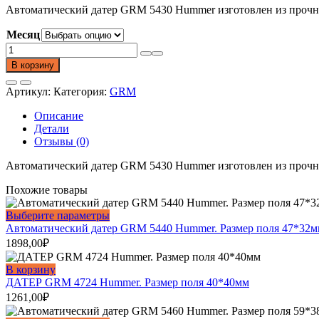
Автоматический датер GRM 5430 Hummer изготовлен из прочног
Месяц
Количество
товара
В корзину
Автоматический
датер
Артикул:
Категория:
GRM
GRM
5430
Описание
Hummer.
Детали
Размер
Отзывы (0)
поля
43*26мм.
Автоматический датер GRM 5430 Hummer изготовлен из прочног
Высота
даты
Похожие товары
4мм
Этот
Выберите параметры
товар
Автоматический датер GRM 5440 Hummer. Размер поля 47*32м
имеет
1898,00
₽
несколько
вариаций.
В корзину
Опции
ДАТЕР GRM 4724 Hummer. Размер поля 40*40мм
можно
1261,00
₽
выбрать
на