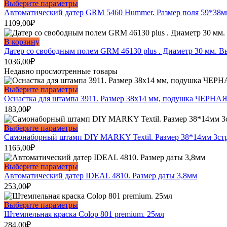
Этот
Выберите параметры
странице
товар
Автоматический датер GRM 5460 Hummer. Размер поля 59*38м
товара.
имеет
1109,00
₽
несколько
вариаций.
В корзину
Опции
Датер со свободным полем GRM 46130 plus . Диаметр 30 мм. В
можно
1036,00
₽
выбрать
Недавно просмотренные товары
на
странице
Этот
Выберите параметры
товара.
товар
Оснастка для штампа 3911. Размер 38х14 мм, подушка ЧЕРНАЯ
имеет
183,00
₽
несколько
вариаций.
Этот
Выберите параметры
Опции
товар
Самонаборный штамп DIY MARKY Textil. Размер 38*14мм 3ст
можно
имеет
1165,00
₽
выбрать
несколько
на
вариаций.
Этот
Выберите параметры
странице
Опции
товар
Автоматический датер IDEAL 4810. Размер даты 3,8мм
товара.
можно
имеет
253,00
₽
выбрать
несколько
на
вариаций.
Этот
Выберите параметры
странице
Опции
товар
Штемпельная краска Colop 801 premium. 25мл
товара.
можно
имеет
284,00
₽