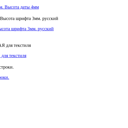
м. Высота даты 4мм
ысота шрифта 3мм. русский
 для текстиля
роки.