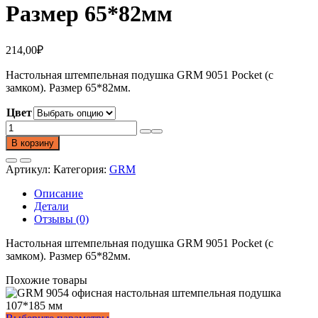
Размер 65*82мм
214,00
₽
Настольная штемпельная подушка GRM 9051 Pocket (с
замком). Размер 65*82мм.
Цвет
Количество
товара
В корзину
Настольная
штемпельная
Артикул:
Категория:
GRM
подушка
GRM
Описание
9051
Детали
Pocket.
Отзывы (0)
Размер
65*82мм
Настольная штемпельная подушка GRM 9051 Pocket (с
замком). Размер 65*82мм.
Похожие товары
Этот