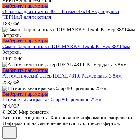
Этот
Выберите параметры
товар
Оснастка для штампа 3911. Размер 38х14 мм, подушка
имеет
ЧЕРНАЯ для текстиля
несколько
183,00
₽
вариаций.
Опции
можно
Этот
Выберите параметры
выбрать
товар
Самонаборный штамп DIY MARKY Textil. Размер 38*14мм
на
имеет
3строки.
странице
несколько
1165,00
₽
товара.
вариаций.
Опции
Этот
Выберите параметры
можно
товар
Автоматический датер IDEAL 4810. Размер даты 3,8мм
выбрать
имеет
253,00
₽
на
несколько
странице
вариаций.
Этот
Выберите параметры
товара.
Опции
товар
Штемпельная краска Colop 801 premium. 25мл
можно
имеет
284,00
₽
выбрать
несколько
© 2026 Мир оснасток
на
вариаций.
Все права защищены. Копирование информации запрещено.
странице
Опции
Информация на сайте не является публичной офертой.
товара.
можно
выбрать
на