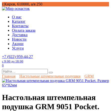
Перейти
г.Киров, 610000, а/я 250
к
содержанию
О нас
Каталог
Контакты
Оплата заказа
Доставка
Новости
Акции
Услуги
+7 (922) 959-44-27
с 9:00 до 18:00
0
Search
for:
Главная
Настольные штемпельные подушки
GRM
Настольная штемпельная
подушка GRM 9051 Pocket.