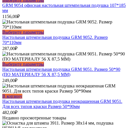
Выберите параметры
товар
GRM 9054 офисная настольная штемпельная подушка 107*185
имеет
мм
несколько
1156,00
₽
вариаций.
Опции
можно
Этот
Выберите параметры
выбрать
товар
Настольная штемпельная подушка GRM 9052. Размер
на
имеет
70*110мм
странице
несколько
287,00
₽
товара.
вариаций.
Опции
можно
Этот
Выберите параметры
выбрать
товар
Настольная штемпельная подушка GRM 9051. Размер 50*90
на
имеет
(ПО МАТЕРИАЛУ 56 Х 87,5 ММ)
странице
несколько
249,00
₽
товара.
вариаций.
Опции
можно
В корзину
выбрать
Настольная штемпельная подушка неокрашенная GRM 9051.
на
Для всех типов краски Размер 50*90мм
странице
482,00
₽
товара.
Недавно просмотренные товары