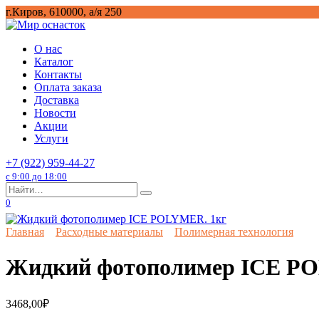
Перейти
г.Киров, 610000, а/я 250
к
содержанию
О нас
Каталог
Контакты
Оплата заказа
Доставка
Новости
Акции
Услуги
+7 (922) 959-44-27
с 9:00 до 18:00
Search
for:
0
Главная
Расходные материалы
Полимерная технология
Жидкий фотополимер ICE P
3468,00
₽