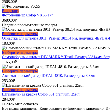
2568,00
₽
В корзину
Фотополимер Colop VX55 1кг
3680,00
₽
Недавно просмотренные товары
Этот
Выберите параметры
товар
Оснастка для штампа 3911. Размер 38х14 мм, подушка ЧЕРНАЯ
имеет
183,00
₽
несколько
вариаций.
Этот
Выберите параметры
Опции
товар
Самонаборный штамп DIY MARKY Textil. Размер 38*14мм 3ст
можно
имеет
1165,00
₽
выбрать
несколько
на
вариаций.
Этот
Выберите параметры
странице
Опции
товар
Автоматический датер IDEAL 4810. Размер даты 3,8мм
товара.
можно
имеет
253,00
₽
выбрать
несколько
на
вариаций.
Этот
Выберите параметры
странице
Опции
товар
Штемпельная краска Colop 801 premium. 25мл
товара.
можно
имеет
284,00
₽
выбрать
несколько
© 2026 Мир оснасток
на
вариаций.
Все права защищены. Копирование информации запрещено. Инф