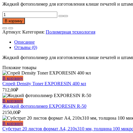
Жидкий фотополимер для изготовления клише печатей и штамп
Количество
товара
В корзину
Жидкий
фотополимер
Артикул:
Категория:
Полимерная технология
ICE
POLYMER.
Описание
1кг
Отзывы (0)
Жидкий фотополимер для изготовления клише печатей и штамп
Похожие товары
В корзину
Спрей Density Toner EXPORESIN 400 мл
712,00
₽
В корзину
Жидкий фотополимер EXPORESIN R-50
2150,00
₽
В корзину
Субстрат 20 листов формат A4, 210х310 мм, толщина 100 микр