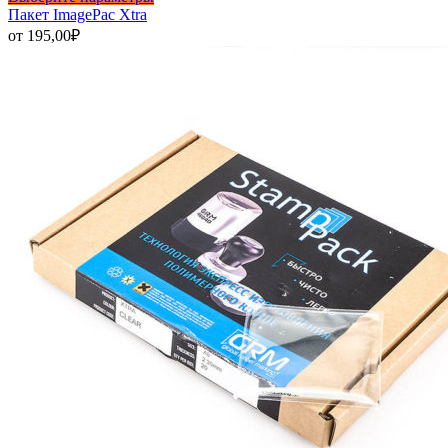
товар
Пакет ImagePac Xtra
имеет
от
195,00
₽
несколько
вариаций.
Опции
можно
выбрать
на
странице
товара.