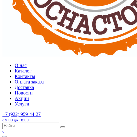
О нас
Каталог
Контакты
Оплата заказа
Доставка
Новости
Акции
Услуги
+7 (922) 959-44-27
с 9:00 до 18:00
Search
for:
0