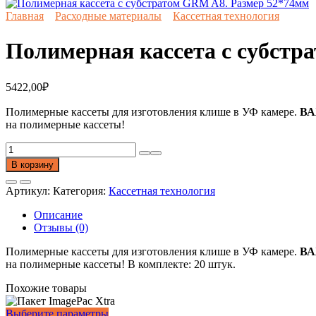
Главная
Расходные материалы
Кассетная технология
Полимерная кассета с субстр
5422,00
₽
Полимерные кассеты для изготовления клише в УФ камере.
В
на полимерные кассеты!
Количество
товара
В корзину
Полимерная
кассета
Артикул:
Категория:
Кассетная технология
с
субстратом
Описание
GRM
Отзывы (0)
A8.
Размер
Полимерные кассеты для изготовления клише в УФ камере.
В
52*74мм
на полимерные кассеты! В комплекте: 20 штук.
Похожие товары
Этот
Выберите параметры