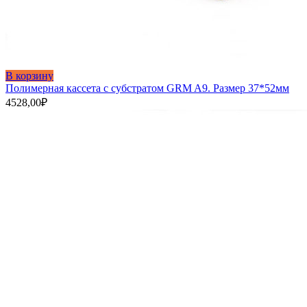
В корзину
Полимерная кассета с субстратом GRM A9. Размер 37*52мм
4528,00
₽