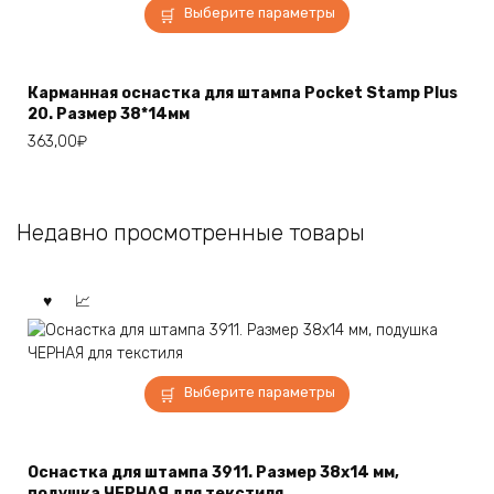
Этот
Выберите параметры
товар
имеет
несколько
Карманная оснастка для штампа Pocket Stamp Plus
вариаций.
20. Размер 38*14мм
Опции
363,00
₽
можно
выбрать
на
странице
Недавно просмотренные товары
товара.
Этот
Выберите параметры
товар
имеет
несколько
Оснастка для штампа 3911. Размер 38х14 мм,
вариаций.
подушка ЧЕРНАЯ для текстиля