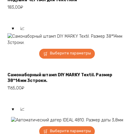
Опции
183,00
₽
можно
выбрать
на
странице
товара.
Этот
Выберите параметры
товар
имеет
несколько
Самонаборный штамп DIY MARKY Textil. Размер
вариаций.
38*14мм 3строки.
Опции
1165,00
₽
можно
выбрать
на
странице
товара.
Этот
Выберите параметры