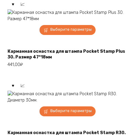
Этот
Выберите параметры
товар
имеет
несколько
Карманная оснастка для штампа Pocket Stamp Plus
вариаций.
30. Размер 47*18мм
Опции
441,00
₽
можно
выбрать
на
странице
товара.
Этот
Выберите параметры
товар
имеет
несколько
Карманная оснастка для штампа Pocket Stamp R30.
вариаций.