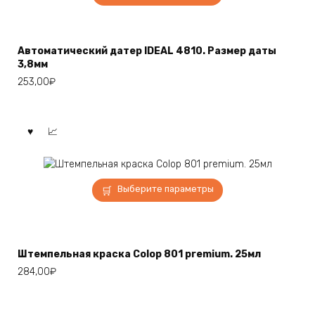
товар
имеет
несколько
вариаций.
Автоматический датер IDEAL 4810. Размер даты
Опции
3,8мм
можно
253,00
₽
выбрать
на
странице
товара.
Этот
Выберите параметры
товар
имеет
несколько
вариаций.
Штемпельная краска Colop 801 premium. 25мл
Опции
284,00
₽
можно
выбрать
на