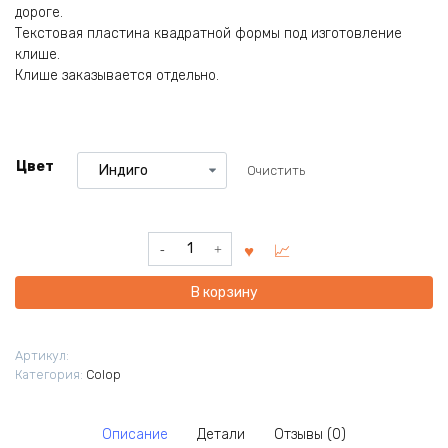
дороге.
Текстовая пластина квадратной формы под изготовление
клише.
Клише заказывается отдельно.
Цвет
Очистить
Количество
товара
Карманная
В корзину
оснастка
для
штампа
Артикул:
Pocket
Категория:
Colop
Stamp
R40.
Диаметр
Описание
Детали
Отзывы (0)