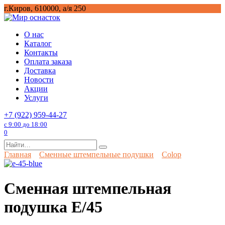
Перейти
г.Киров, 610000, а/я 250
к
содержанию
О нас
Каталог
Контакты
Оплата заказа
Доставка
Новости
Акции
Услуги
+7 (922) 959-44-27
с 9:00 до 18:00
0
Search
for:
Главная
Сменные штемпельные подушки
Colop
Сменная штемпельная
подушка E/45