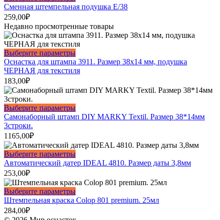
странице
Опции
товар
Сменная штемпельная подушка E/38
товара.
можно
имеет
259,00
₽
выбрать
несколько
Недавно просмотренные товары
на
вариаций.
странице
Опции
товара.
можно
Этот
Выберите параметры
выбрать
товар
Оснастка для штампа 3911. Размер 38х14 мм, подушка
на
имеет
ЧЕРНАЯ для текстиля
странице
несколько
183,00
₽
товара.
вариаций.
Опции
можно
Этот
Выберите параметры
выбрать
товар
Самонаборный штамп DIY MARKY Textil. Размер 38*14мм
на
имеет
3строки.
странице
несколько
1165,00
₽
товара.
вариаций.
Опции
Этот
Выберите параметры
можно
товар
Автоматический датер IDEAL 4810. Размер даты 3,8мм
выбрать
имеет
253,00
₽
на
несколько
странице
вариаций.
Этот
Выберите параметры
товара.
Опции
товар
Штемпельная краска Colop 801 premium. 25мл
можно
имеет
284,00
₽
выбрать
несколько
© 2026 Мир оснасток