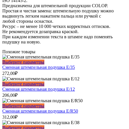
ISO 14145-2.
Предназначена для штемпельной продукции COLOP.
Простая и чистая замена: штемпельную подушку можно
выдвинуть легким нажатием пальца или ручкой с
любой стороны оснастки.
Ресурс – не менее 10 000 четких корректных оттисков.
Не рекомендуется дозаправка краской.
При каждом изменении текста в штампе надо поменять
подушку на новую.
Похожие товары
Этот
Выберите параметры
товар
Сменная штемпельная подушка E/35
имеет
272,00
₽
несколько
вариаций.
Этот
Выберите параметры
Опции
товар
Сменная штемпельная подушка E/12
можно
имеет
206,00
₽
выбрать
несколько
на
вариаций.
Этот
Выберите параметры
странице
Опции
товар
Сменная штемпельная подушка E/R50
товара.
можно
имеет
312,00
₽
выбрать
несколько
на
вариаций.
Этот
Выберите параметры