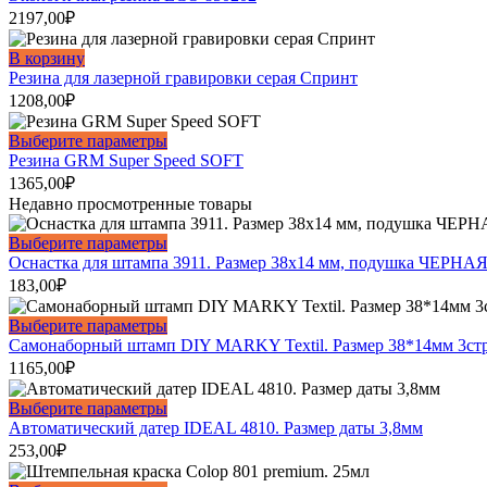
2197,00
₽
В корзину
Резина для лазерной гравировки серая Спринт
1208,00
₽
Этот
Выберите параметры
товар
Резина GRM Super Speed SOFT
имеет
1365,00
₽
несколько
Недавно просмотренные товары
вариаций.
Опции
Этот
Выберите параметры
можно
товар
Оснастка для штампа 3911. Размер 38х14 мм, подушка ЧЕРНАЯ
выбрать
имеет
183,00
₽
на
несколько
странице
вариаций.
Этот
Выберите параметры
товара.
Опции
товар
Самонаборный штамп DIY MARKY Textil. Размер 38*14мм 3ст
можно
имеет
1165,00
₽
выбрать
несколько
на
вариаций.
Этот
Выберите параметры
странице
Опции
товар
Автоматический датер IDEAL 4810. Размер даты 3,8мм
товара.
можно
имеет
253,00
₽
выбрать
несколько
на
вариаций.