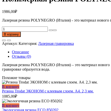
1986,00
₽
Лазерная резина POLYNEGRO (Италия) - это материал нового п
Количество
товара
В корзину
Полимерная
резина
Артикул:
Категория:
Лазерная гравировка
POLYNEGRO
A4.
Описание
Отзывы (0)
Лазерная резина POLYNEGRO (Италия) – это материал нового п
гравировке образуется вода.
Похожие товары
В корзину
Резина Trodat ЭКОНОМ с клеевым слоем. A4. 2,3 мм.
1085,00
₽
В корзину
Экологичная резина ECO 850202