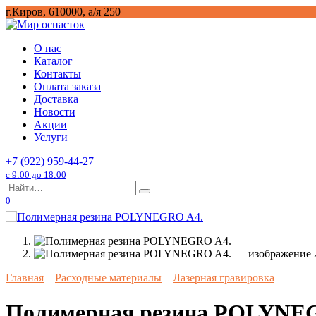
Перейти
г.Киров, 610000, а/я 250
к
содержанию
О нас
Каталог
Контакты
Оплата заказа
Доставка
Новости
Акции
Услуги
+7 (922) 959-44-27
с 9:00 до 18:00
Search
for:
0
Главная
Расходные материалы
Лазерная гравировка
Полимерная резина POLYNE