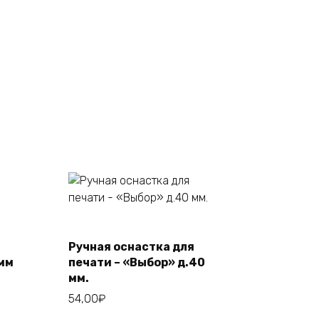
Этот
Выберите
Ручная оснастка для
товар
параметры
 мм
печати – «Выбор» д.40
имеет
мм.
несколько
54,00
₽
вариаций.
Опции