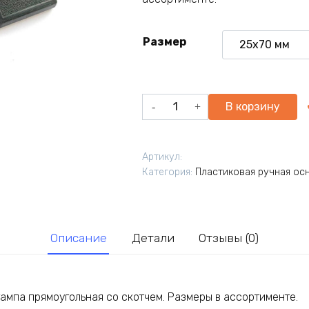
Размер
Количество
В корзину
товара
Ручная
оснастка
Артикул:
для
Категория:
Пластиковая ручная ос
штампа
прямоугольная.
Размеры
в
Описание
Детали
Отзывы (0)
ассортименте
ампа прямоугольная со скотчем. Размеры в ассортименте.