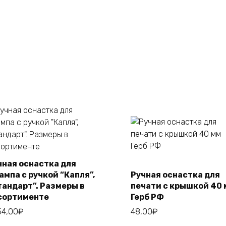
чная оснастка для
Этот
Выберите
ампа с ручкой “Капля”,
Ручная оснастка для
товар
В корзину
параметры
тандарт”. Размеры в
печати с крышкой 40
имеет
сортименте
Герб РФ
несколько
54,00
₽
48,00
₽
вариаций.