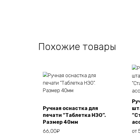
Похожие товары
Ру
Ручная оснастка для
шт
В корзину
печати “Таблетка НЭО”.
“С
Размер 40мм
ас
66,00
₽
от