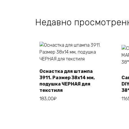
Недавно просмотрен
Оснастка для штампа
Этот
Выберите
3911. Размер 38х14 мм,
Са
товар
параметры
подушка ЧЕРНАЯ для
DI
имеет
текстиля
38
несколько
183,00
₽
116
вариаций.
Опции
можно
выбрать
на