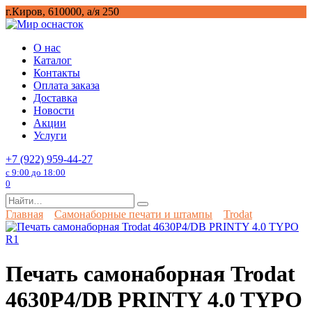
Перейти
г.Киров, 610000, а/я 250
к
содержанию
О нас
Каталог
Контакты
Оплата заказа
Доставка
Новости
Акции
Услуги
+7 (922) 959-44-27
с 9:00 до 18:00
0
Search
for:
Главная
Самонаборные печати и штампы
Trodat
Печать самонаборная Trodat
4630P4/DB PRINTY 4.0 TYPO