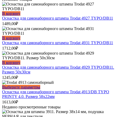
В корзину
Оснастка для самонаборного штампа Trodat 4927 TYPO/DB11
1489,00
₽
В корзину
Оснастка для самонаборного штампа Trodat 4931 TYPO/DB11
1712,00
₽
В корзину
Оснастка для самонаборного штампа Trodat 4929 TYPO/DB11.
Размер 50х30см
1245,00
₽
Этот
Выберите параметры
товар
Оснастка для самонаборного штампа Trodat 4913/DB TYPO
имеет
PRINTY 4.0. Размер 58х22мм
несколько
1613,00
₽
вариаций.
Недавно просмотренные товары
Опции
можно