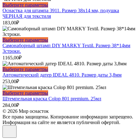
выбрать
Этот
Выберите параметры
на
товар
Оснастка для штампа 3911. Размер 38х14 мм, подушка
странице
имеет
ЧЕРНАЯ для текстиля
товара.
несколько
183,00
₽
вариаций.
Опции
можно
Этот
Выберите параметры
выбрать
товар
Самонаборный штамп DIY MARKY Textil. Размер 38*14мм
на
имеет
3строки.
странице
несколько
1165,00
₽
товара.
вариаций.
Опции
Этот
Выберите параметры
можно
товар
Автоматический датер IDEAL 4810. Размер даты 3,8мм
выбрать
имеет
253,00
₽
на
несколько
странице
вариаций.
Этот
Выберите параметры
товара.
Опции
товар
Штемпельная краска Colop 801 premium. 25мл
можно
имеет
284,00
₽
выбрать
несколько
© 2026 Мир оснасток
на
вариаций.
Все права защищены. Копирование информации запрещено.
странице
Опции
Информация на сайте не является публичной офертой.
товара.
можно
выбрать
на