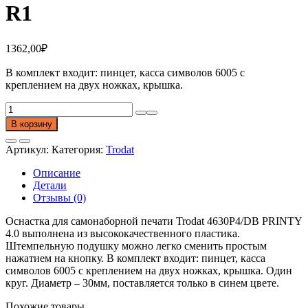
R1
1362,00
₽
В комплект входит: пинцет, касса символов 6005 с
креплением на двух ножках, крышка.
Количество
товара
В корзину
Печать
самонаборная
Артикул:
Категория:
Trodat
Trodat
4630P4/DB
Описание
PRINTY
Детали
4.0
Отзывы (0)
TYPO
R1
Оснастка для самонаборной печати Trodat 4630P4/DB PRINTY
4.0 выполнена из высококачественного пластика.
Штемпельную подушку можно легко сменить простым
нажатием на кнопку. В комплект входит: пинцет, касса
символов 6005 с креплением на двух ножках, крышка. Один
круг. Диаметр – 30мм, поставляется только в синем цвете.
Похожие товары