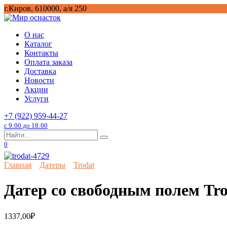
Перейти
г.Киров, 610000, а/я 250
к
содержанию
О нас
Каталог
Контакты
Оплата заказа
Доставка
Новости
Акции
Услуги
+7 (922) 959-44-27
с 9:00 до 18:00
Search
for:
0
Главная
Датеры
Trodat
Датер со свободным полем Tr
1337,00
₽