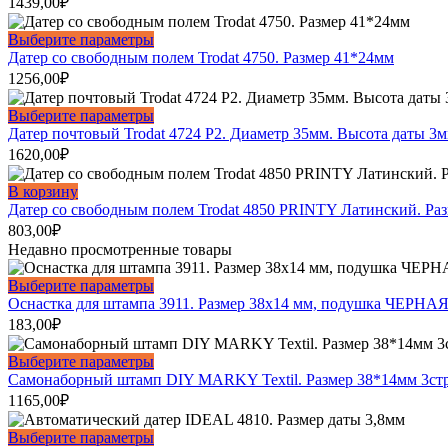
1439,00
₽
Этот
Выберите параметры
товар
Датер со свободным полем Trodat 4750. Размер 41*24мм
имеет
1256,00
₽
несколько
вариаций.
Этот
Выберите параметры
Опции
товар
Датер почтовый Trodat 4724 P2. Диаметр 35мм. Высота даты 3
можно
имеет
1620,00
₽
выбрать
несколько
на
вариаций.
В корзину
странице
Опции
Датер со свободным полем Trodat 4850 PRINTY Латинский. Раз
товара.
можно
803,00
₽
выбрать
Недавно просмотренные товары
на
странице
Этот
Выберите параметры
товара.
товар
Оснастка для штампа 3911. Размер 38х14 мм, подушка ЧЕРНАЯ
имеет
183,00
₽
несколько
вариаций.
Этот
Выберите параметры
Опции
товар
Самонаборный штамп DIY MARKY Textil. Размер 38*14мм 3ст
можно
имеет
1165,00
₽
выбрать
несколько
на
вариаций.
Этот
Выберите параметры
странице