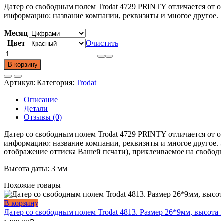
Датер со свободным полем Trodat 4729 PRINTY отличается от о
информацию: название компании, реквизиты и многое другое. 
Месяц
Цвет
Очистить
Количество
товара
В корзину
Датер
со
Артикул:
Категория:
Trodat
свободным
полем
Описание
Trodat
Детали
4729
Отзывы (0)
PRINTY.
Размер
Датер со свободным полем Trodat 4729 PRINTY отличается от о
50*30мм
информацию: название компании, реквизиты и многое другое. 
отображение оттиска Вашей печати), приклеиваемое на свобод
Высота даты: 3 мм
Похожие товары
В корзину
Датер со свободным полем Trodat 4813. Размер 26*9мм, высота