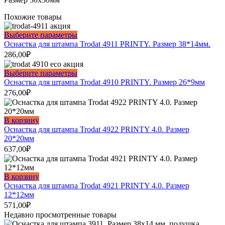
Похожие товары
Этот
Выберите параметры
товар
Оснастка для штампа Trodat 4911 PRINTY. Размер 38*14мм.
имеет
286,00
₽
несколько
вариаций.
Этот
Выберите параметры
Опции
товар
Оснастка для штампа Trodat 4910 PRINTY. Размер 26*9мм
можно
имеет
276,00
₽
выбрать
несколько
на
вариаций.
странице
Опции
В корзину
товара.
можно
Оснастка для штампа Trodat 4922 PRINTY 4.0. Размер
выбрать
20*20мм
на
637,00
₽
странице
товара.
В корзину
Оснастка для штампа Trodat 4921 PRINTY 4.0. Размер
12*12мм
571,00
₽
Недавно просмотренные товары