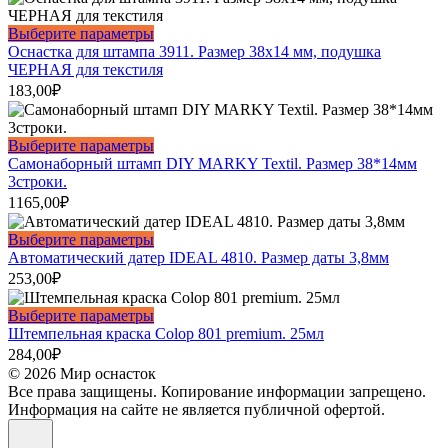
Этот
Выберите параметры
товар
Оснастка для штампа 3911. Размер 38х14 мм, подушка
имеет
ЧЕРНАЯ для текстиля
несколько
183,00
₽
вариаций.
Опции
можно
Этот
Выберите параметры
выбрать
товар
Самонаборный штамп DIY MARKY Textil. Размер 38*14мм
на
имеет
3строки.
странице
несколько
1165,00
₽
товара.
вариаций.
Опции
Этот
Выберите параметры
можно
товар
Автоматический датер IDEAL 4810. Размер даты 3,8мм
выбрать
имеет
253,00
₽
на
несколько
странице
вариаций.
Этот
Выберите параметры
товара.
Опции
товар
Штемпельная краска Colop 801 premium. 25мл
можно
имеет
284,00
₽
выбрать
несколько
© 2026 Мир оснасток
на
вариаций.
Все права защищены. Копирование информации запрещено.
странице
Опции
Информация на сайте не является публичной офертой.
товара.
можно
выбрать