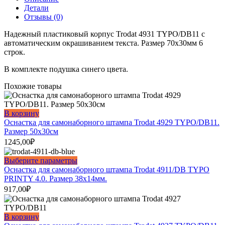
Trodat
Детали
4931
Отзывы (0)
TYPO/DB11
Надежный пластиковый корпус Trodat 4931 TYPO/DB11 с
автоматическим окрашиванием текста. Размер 70х30мм 6
строк.
В комплекте подушка синего цвета.
Похожие товары
В корзину
Оснастка для самонаборного штампа Trodat 4929 TYPO/DB11.
Размер 50х30см
1245,00
₽
Этот
Выберите параметры
товар
Оснастка для самонаборного штампа Trodat 4911/DB TYPO
имеет
PRINTY 4.0. Размер 38х14мм.
несколько
917,00
₽
вариаций.
Опции
можно
В корзину
выбрать