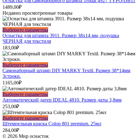
Оснастка для самонаборного штампа Trodat 4927 TYPO/DB11
на
1489,00
₽
странице
Недавно просмотренные товары
товара.
Этот
Выберите параметры
товар
Оснастка для штампа 3911. Размер 38х14 мм, подушка
имеет
ЧЕРНАЯ для текстиля
несколько
183,00
₽
вариаций.
Опции
можно
Этот
Выберите параметры
выбрать
товар
Самонаборный штамп DIY MARKY Textil. Размер 38*14мм
на
имеет
3строки.
странице
несколько
1165,00
₽
товара.
вариаций.
Опции
Этот
Выберите параметры
можно
товар
Автоматический датер IDEAL 4810. Размер даты 3,8мм
выбрать
имеет
253,00
₽
на
несколько
странице
вариаций.
Этот
Выберите параметры
товара.
Опции
товар
Штемпельная краска Colop 801 premium. 25мл
можно
имеет
284,00
₽
выбрать
несколько
© 2026 Мир оснасток
на