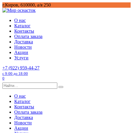
Перейти
г.Киров, 610000, а/я 250
к
содержанию
О нас
Каталог
Контакты
Оплата заказа
Доставка
Новости
Акции
Услуги
+7 (922) 959-44-27
с 9:00 до 18:00
0
Search
for:
О нас
Каталог
Контакты
Оплата заказа
Доставка
Новости
Акции