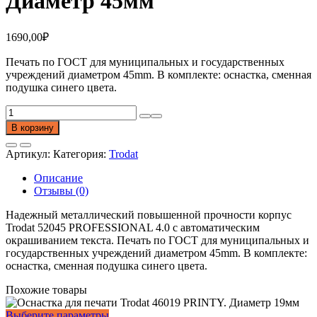
Диаметр 45мм
1690,00
₽
Печать по ГОСТ для муниципальных и государственных
учреждений диаметром 45mm. В комплекте: оснастка, сменная
подушка синего цвета.
Количество
товара
В корзину
Оснастка
для
Артикул:
Категория:
Trodat
печати
Trodat
Описание
52045
Отзывы (0)
PROFESSIONAL
4.0.
Надежный металлический повышенной прочности корпус
Диаметр
Trodat 52045 PROFESSIONAL 4.0 с автоматическим
45мм
окрашиванием текста. Печать по ГОСТ для муниципальных и
государственных учреждений диаметром 45mm. В комплекте:
оснастка, сменная подушка синего цвета.
Похожие товары
Этот
Выберите параметры