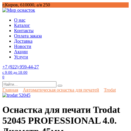
Перейти
г.Киров, 610000, а/я 250
к
содержанию
О нас
Каталог
Контакты
Оплата заказа
Доставка
Новости
Акции
Услуги
+7 (922) 959-44-27
с 9:00 до 18:00
0
Search
for:
Главная
Автоматическая оснастка для печатей
Trodat
Оснастка для печати Trodat
52045 PROFESSIONAL 4.0.