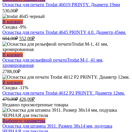
товар
Оснастка для печати Trodat 46019 PRINTY. Диаметр 19мм
имеет
530,00
₽
несколько
вариаций.
В корзину
Опции
Скидка -9%
можно
Оснастка для печати Trodat 4645 PRINTY 4.0. Диаметр 45мм.
выбрать
Первоначальная
Текущая
604,00
₽
552,00
₽
на
цена
цена:
странице
составляла
552,00₽.
товара.
604,00₽.
В корзину
Оснастка для рельефной печатиTrodat М-1, 41 мм,
хромированная
2788,00
₽
В корзину
Скидка -11%
Оснастка для печати Trodat 4612 P2 PRINTY. Диаметр 12мм.
Первоначальная
Текущая
479,00
₽
426,00
₽
цена
цена:
Недавно просмотренные товары
составляла
426,00₽.
479,00₽.
Этот
Выберите параметры
товар
Оснастка для штампа 3911. Размер 38х14 мм, подушка
имеет
ЧЕРНАЯ для текстиля