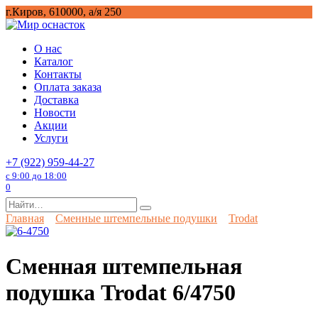
Перейти
г.Киров, 610000, а/я 250
к
содержанию
О нас
Каталог
Контакты
Оплата заказа
Доставка
Новости
Акции
Услуги
+7 (922) 959-44-27
с 9:00 до 18:00
0
Search
for:
Главная
Сменные штемпельные подушки
Trodat
Сменная штемпельная
подушка Trodat 6/4750