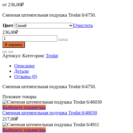
от
236,00
₽
Сменная штемпельная подушка Trodat 6/4750.
Цвет
Очистить
236,00
₽
Количество
товара
В корзину
Сменная
штемпельная
Артикул:
Категория:
Trodat
подушка
Trodat
Описание
6/4750
Детали
Отзывы (0)
Сменная штемпельная подушка Trodat 6/4750.
Похожие товары
Этот
Выберите параметры
товар
Сменная штемпельная подушка Trodat 6/46030
имеет
217,00
₽
несколько
вариаций.
Этот
Выберите параметры