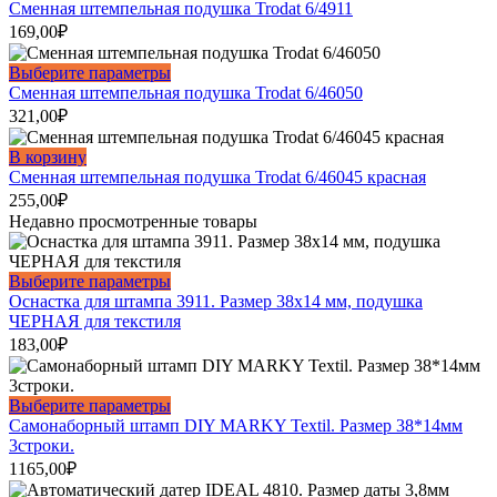
Опции
товар
Сменная штемпельная подушка Trodat 6/4911
можно
имеет
169,00
₽
выбрать
несколько
на
вариаций.
Этот
Выберите параметры
странице
Опции
товар
Сменная штемпельная подушка Trodat 6/46050
товара.
можно
имеет
321,00
₽
выбрать
несколько
на
вариаций.
В корзину
странице
Опции
Сменная штемпельная подушка Trodat 6/46045 красная
товара.
можно
255,00
₽
выбрать
Недавно просмотренные товары
на
странице
товара.
Этот
Выберите параметры
товар
Оснастка для штампа 3911. Размер 38х14 мм, подушка
имеет
ЧЕРНАЯ для текстиля
несколько
183,00
₽
вариаций.
Опции
можно
Этот
Выберите параметры
выбрать
товар
Самонаборный штамп DIY MARKY Textil. Размер 38*14мм
на
имеет
3строки.
странице
несколько
1165,00
₽
товара.
вариаций.