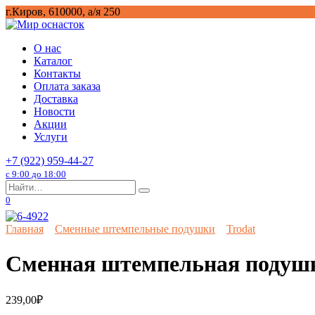
Перейти
г.Киров, 610000, а/я 250
к
содержанию
О нас
Каталог
Контакты
Оплата заказа
Доставка
Новости
Акции
Услуги
+7 (922) 959-44-27
с 9:00 до 18:00
Search
for:
0
Главная
Сменные штемпельные подушки
Trodat
Сменная штемпельная подушка
239,00
₽