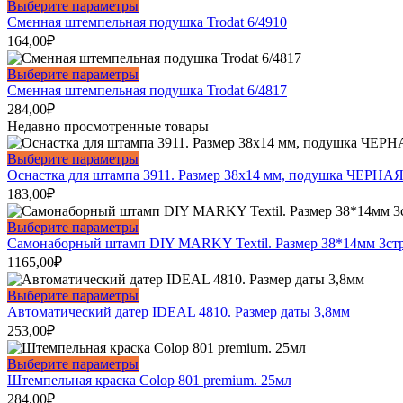
вариаций.
Этот
Выберите параметры
странице
Опции
товар
Сменная штемпельная подушка Trodat 6/4910
товара.
можно
имеет
164,00
₽
выбрать
несколько
на
вариаций.
Этот
Выберите параметры
странице
Опции
товар
Сменная штемпельная подушка Trodat 6/4817
товара.
можно
имеет
284,00
₽
выбрать
несколько
Недавно просмотренные товары
на
вариаций.
странице
Опции
Этот
Выберите параметры
товара.
можно
товар
Оснастка для штампа 3911. Размер 38х14 мм, подушка ЧЕРНАЯ
выбрать
имеет
183,00
₽
на
несколько
странице
вариаций.
Этот
Выберите параметры
товара.
Опции
товар
Самонаборный штамп DIY MARKY Textil. Размер 38*14мм 3ст
можно
имеет
1165,00
₽
выбрать
несколько
на
вариаций.
Этот
Выберите параметры
странице
Опции
товар
Автоматический датер IDEAL 4810. Размер даты 3,8мм
товара.
можно
имеет
253,00
₽
выбрать
несколько
на
вариаций.
Этот
Выберите параметры
странице
Опции
товар
Штемпельная краска Colop 801 premium. 25мл
товара.
можно
имеет
284,00
₽