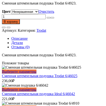
Сменная штемпельная подушка Trodat 6/4923.
Цвет
Очистить
Количество
товара
В корзину
Сменная
штемпельная
Артикул:
Категория:
Trodat
подушка
Trodat
Описание
6/4923
Детали
Отзывы (0)
Сменная штемпельная подушка Trodat 6/4923.
Похожие товары
Этот
Выберите параметры
товар
Сменная штемпельная подушка Trodat 6/46025
имеет
236,00
₽
несколько
вариаций.
Этот
Выберите параметры
Опции
товар
Сменная штемпельная подушка Ideal 6/46042
можно
имеет
221,00
₽
выбрать
несколько
на