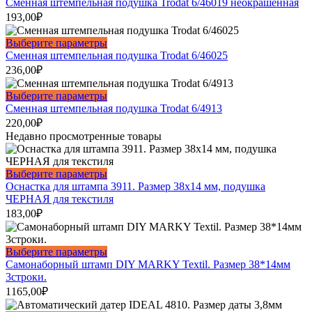
Сменная штемпельная подушка Trodat 6/46019 неокрашенная
выбрать
193,00
₽
на
странице
Этот
Выберите параметры
товара.
товар
Сменная штемпельная подушка Trodat 6/46025
имеет
236,00
₽
несколько
вариаций.
Этот
Выберите параметры
Опции
товар
Сменная штемпельная подушка Trodat 6/4913
можно
имеет
220,00
₽
выбрать
несколько
Недавно просмотренные товары
на
вариаций.
странице
Опции
товара.
можно
Этот
Выберите параметры
выбрать
товар
Оснастка для штампа 3911. Размер 38х14 мм, подушка
на
имеет
ЧЕРНАЯ для текстиля
странице
несколько
183,00
₽
товара.
вариаций.
Опции
можно
Этот
Выберите параметры
выбрать
товар
Самонаборный штамп DIY MARKY Textil. Размер 38*14мм
на
имеет
3строки.
странице
несколько
1165,00
₽
товара.
вариаций.