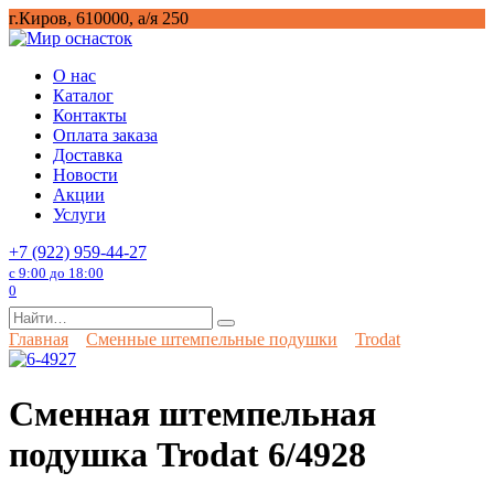
Перейти
г.Киров, 610000, а/я 250
к
содержанию
О нас
Каталог
Контакты
Оплата заказа
Доставка
Новости
Акции
Услуги
+7 (922) 959-44-27
с 9:00 до 18:00
0
Search
for:
Главная
Сменные штемпельные подушки
Trodat
Сменная штемпельная
подушка Trodat 6/4928