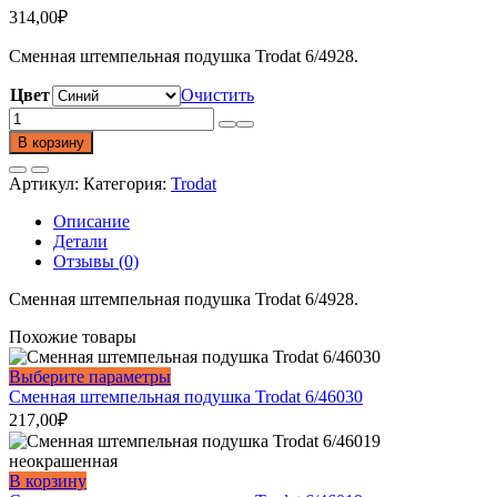
314,00
₽
Сменная штемпельная подушка Trodat 6/4928.
Цвет
Очистить
Количество
товара
В корзину
Сменная
штемпельная
Артикул:
Категория:
Trodat
подушка
Trodat
Описание
6/4928
Детали
Отзывы (0)
Сменная штемпельная подушка Trodat 6/4928.
Похожие товары
Этот
Выберите параметры
товар
Сменная штемпельная подушка Trodat 6/46030
имеет
217,00
₽
несколько
вариаций.
Опции
В корзину
можно