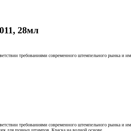
011, 28мл
тветствии требованиями современного штемпельного рынка и име
тветствии требованиями современного штемпельного рынка и име
шек для ручных штампов. Краска на водной основе.