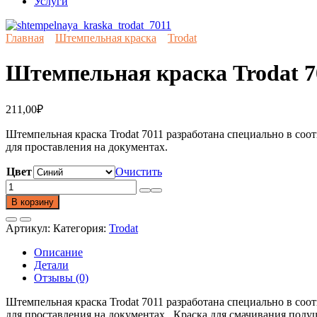
Услуги
Главная
Штемпельная краска
Trodat
Штемпельная краска Trodat 7
211,00
₽
Штемпельная краска Trodat 7011 разработана специально в соо
для проставления на документах.
Цвет
Очистить
Количество
товара
В корзину
Штемпельная
краска
Артикул:
Категория:
Trodat
Trodat
7011,
Описание
28мл
Детали
Отзывы (0)
Штемпельная краска Trodat 7011 разработана специально в соо
для проставления на документах. Краска для смачивания поду