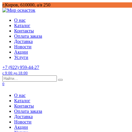
Перейти
г.Киров, 610000, а/я 250
к
содержанию
О нас
Каталог
Контакты
Оплата заказа
Доставка
Новости
Акции
Услуги
+7 (922) 959-44-27
с 9:00 до 18:00
Search
for:
0
О нас
Каталог
Контакты
Оплата заказа
Доставка
Новости
Акции