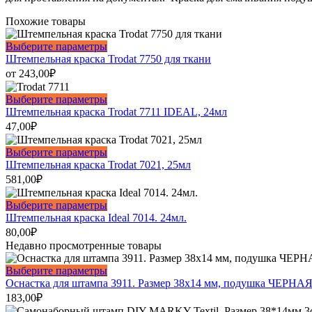
Похожие товары
Этот
Выберите параметры
товар
Штемпельная краска Trodat 7750 для ткани
имеет
от
243,00
₽
несколько
вариаций.
Этот
Выберите параметры
Опции
товар
Штемпельная краска Trodat 7711 IDEAL, 24мл
можно
имеет
47,00
₽
выбрать
несколько
на
вариаций.
Этот
Выберите параметры
странице
Опции
товар
Штемпельная краска Trodat 7021, 25мл
товара.
можно
имеет
581,00
₽
выбрать
несколько
на
вариаций.
Этот
Выберите параметры
странице
Опции
товар
Штемпельная краска Ideal 7014. 24мл.
товара.
можно
имеет
80,00
₽
выбрать
несколько
Недавно просмотренные товары
на
вариаций.
странице
Опции
Этот
Выберите параметры
товара.
можно
товар
Оснастка для штампа 3911. Размер 38х14 мм, подушка ЧЕРНАЯ
выбрать
имеет
183,00
₽
на
несколько