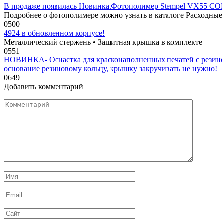
В продаже появилась Новинка.Фотополимер Stempel VX55 COL
Подробнее о фотополимере можно узнать в каталоге Расходные
0
500
4924 в обновленном корпусе!
Металлический стержень • Защитная крышка в комплекте
0
551
НОВИНКА- Оснастка для красконаполненных печатей с резино
основание резиновому кольцу, крышку закручивать не нужно!
0
649
Добавить комментарий
Комментарий
Имя
*
Email
*
Сайт