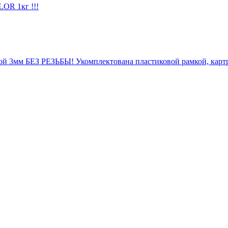
OR 1кг !!!
й 3мм БЕЗ РЕЗЬБЫ! Укомплектована пластиковой рамкой, картр