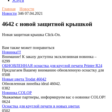
Услуги
Главная
Новости
Новости
346
07.04.2021
4642 с новой защитной крышкой
Новая защитная крышка Click-On.
Вам также может понравиться
Новинка!!!
Внимание! К заказу доступна эксклюзивная новинка –
0
299
ОБНОВЛЕННАЯ оснастка для круглой печати Printer R24
Предлагаем Вашему вниманию обновленную оснастку для
0
508
Новые цвета Trodat 46042
Обновленная линейка ideal 46042.
0
382
Новинка COLOP
Уважаемые партнеры, информируем вас о новинке COLOP!
0
624
Оснастка для круглой печати в новых цветах
0
502