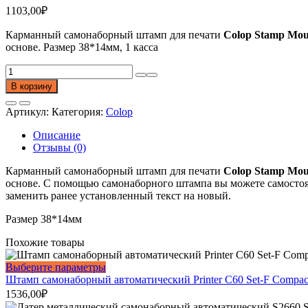
1103,00
₽
Карманный самонаборный штамп для печати
Colop Stamp Mous
основе. Размер 38*14мм, 1 касса
Количество
товара
В корзину
Карманный
самонаборный
Артикул:
Категория:
Colop
штамп
для
Описание
печати
Отзывы (0)
Colop
Stamp
Карманный самонаборный штамп для печати
Colop Stamp Mous
Mouse
основе. С помощью самонаборного штампа вы можете самостоя
20
заменить ранее установленный текст на новый.
Set.
Размер
Размер 38*14мм
поля
Похожие товары
38*14.
4
Этот
Выберите параметры
строки.
товар
Штамп самонаборный автоматический Printer С60 Set-F Compac
1
имеет
касса
1536,00
₽
несколько