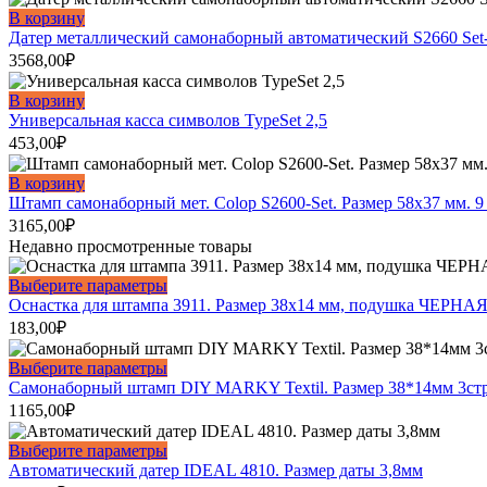
вариаций.
В корзину
Опции
Датер металлический самонаборный автоматический S2660 Set-
можно
3568,00
₽
выбрать
на
В корзину
странице
Универсальная касса символов TypeSet 2,5
товара.
453,00
₽
В корзину
Штамп самонаборный мет. Colop S2600-Set. Размер 58х37 мм. 9 
3165,00
₽
Недавно просмотренные товары
Этот
Выберите параметры
товар
Оснастка для штампа 3911. Размер 38х14 мм, подушка ЧЕРНАЯ
имеет
183,00
₽
несколько
вариаций.
Этот
Выберите параметры
Опции
товар
Самонаборный штамп DIY MARKY Textil. Размер 38*14мм 3ст
можно
имеет
1165,00
₽
выбрать
несколько
на
вариаций.
Этот
Выберите параметры
странице
Опции
товар
Автоматический датер IDEAL 4810. Размер даты 3,8мм
товара.
можно