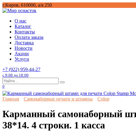
Перейти
г.Киров, 610000, а/я 250
к
содержанию
О нас
Каталог
Контакты
Оплата заказа
Доставка
Новости
Акции
Услуги
+7 (922) 959-44-27
с 9:00 до 18:00
Search
for:
0
Главная
Самонаборные печати и штампы
Colop
Карманный самонаборный штам
38*14. 4 строки. 1 касса