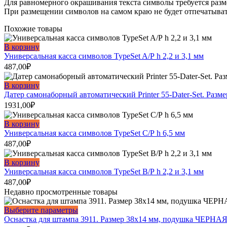
Для равномерного окрашивания текста символы требуется размещ
При размещении символов на самом краю не будет отпечатыват
Похожие товары
В корзину
Универсальная касса символов TypeSet A/Р h 2,2 и 3,1 мм
487,00
₽
В корзину
Датер самонаборный автоматический Printer 55-Dater-Set. Разм
1931,00
₽
В корзину
Универсальная касса символов TypeSet С/Р h 6,5 мм
487,00
₽
В корзину
Универсальная касса символов TypeSet B/Р h 2,2 и 3,1 мм
487,00
₽
Недавно просмотренные товары
Этот
Выберите параметры
товар
Оснастка для штампа 3911. Размер 38х14 мм, подушка ЧЕРНАЯ