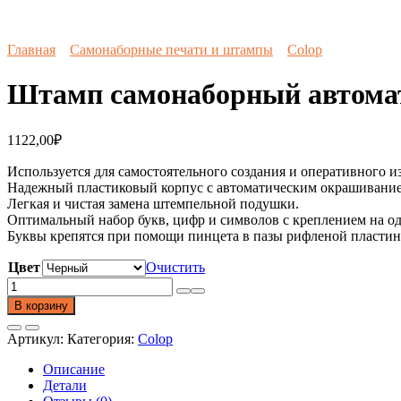
Главная
Самонаборные печати и штампы
Colop
Штамп самонаборный автомати
1122,00
₽
Используется для самостоятельного создания и оперативного из
Надежный пластиковый корпус с автоматическим окрашивание
Легкая и чистая замена штемпельной подушки.
Оптимальный набор букв, цифр и символов с креплением на одн
Буквы крепятся при помощи пинцета в пазы рифленой пластины
Цвет
Очистить
Количество
товара
В корзину
Штамп
самонаборный
Артикул:
Категория:
Colop
автоматический
Printer
Описание
С
Детали
40