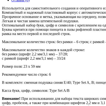
Отзывы (0)
Set-
F
Используется для самостоятельного создания и оперативного из
Compact.
Компактный и надежный пластиковый корпус с автоматически
Размер
Прозрачное основание и метка, указывающая на середину, позв
поля
Легкая и чистая замена штемпельной подушки.
59*23мм
Оптимальный набор букв, цифр и символов с креплением на одн
Буквы крепятся при помощи пинцета в пазы рифленой пластины
рамка на место первой и последней строк.
Максимальное количество строк: без рамки – 6 строк; с рамкой 
Максимальное количество знаков в каждой строке:
без рамки (шрифт 2,2 мм/3,1 мм) – 37/28;
с рамкой (шрифт 2,2 мм/3,1 мм) – 33/24
Размер поля: 23 х 59 мм
Рекомендуемое число строк: 6
В комплекте: сменная подушка синяя E/40; Type Set A, B; пинце
Касса букв, цифр, символов: Type Set A/B
Внимание!
При использовании для набора текста широких сим
цифр, пробелов, а также при комбинации шрифтов 2,2 мм и 3,