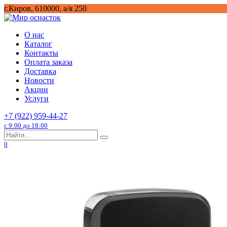
Перейти
г.Киров, 610000, а/я 250
к
содержанию
О нас
Каталог
Контакты
Оплата заказа
Доставка
Новости
Акции
Услуги
+7 (922) 959-44-27
с 9:00 до 18:00
Search
for:
0