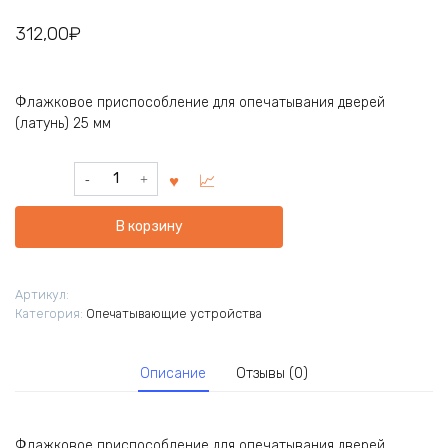
312,00
₽
Флажковое приспособление для опечатывания дверей
(латунь) 25 мм
Количество
товара
Флажковое
В корзину
приспособление
для
опечатывания
Артикул:
дверей
Категория:
Опечатывающие устройства
(латунь)
25
мм
Описание
Отзывы (0)
Флажковое приспособление для опечатывания дверей