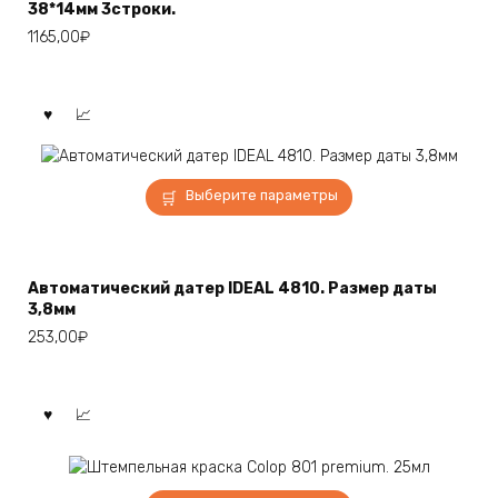
38*14мм 3строки.
Опции
1165,00
₽
можно
выбрать
на
странице
товара.
Этот
Выберите параметры
товар
имеет
несколько
вариаций.
Автоматический датер IDEAL 4810. Размер даты
Опции
3,8мм
можно
253,00
₽
выбрать
на
странице
товара.