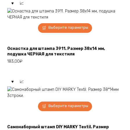
Этот
Выберите параметры
товар
имеет
несколько
Оснастка для штампа 3911. Размер 38х14 мм,
вариаций.
подушка ЧЕРНАЯ для текстиля
Опции
183,00
₽
можно
выбрать
на
странице
товара.
Этот
Выберите параметры
товар
имеет
несколько
Самонаборный штамп DIY MARKY Textil. Размер
вариаций.