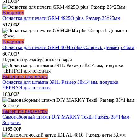
511,00
₽
В корзину
Оснастка для печати GRM 4925Q plus. Размер 25*25мм
517,00
₽
В корзину
Оснастка для печати GRM 46045 plus Compact. Диаметр 45мм
607,00
₽
Недавно просмотренные товары
Этот
Выберите параметры
товар
Оснастка для штампа 3911. Размер 38х14 мм, подушка
имеет
ЧЕРНАЯ для текстиля
несколько
183,00
₽
вариаций.
Опции
можно
Этот
Выберите параметры
выбрать
товар
Самонаборный штамп DIY MARKY Textil. Размер 38*14мм
на
имеет
3строки.
странице
несколько
1165,00
₽
товара.
вариаций.
Опции