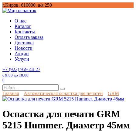
Перейти
г.Киров, 610000, а/я 250
к
содержанию
О нас
Каталог
Контакты
Оплата заказа
Доставка
Новости
Акции
Услуги
+7 (922) 959-44-27
с 9:00 до 18:00
0
Search
for:
Главная
Автоматическая оснастка для печатей
GRM
Оснастка для печати GRM
5215 Hummer. Диаметр 45мм