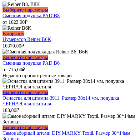
Этот
Выберите параметры
товар
Сменная подушка PAD B8
имеет
от
1023,00
₽
несколько
вариаций.
В корзину
Опции
Нумератор Reiner B6K
можно
10370,00
₽
выбрать
на
Этот
Выберите параметры
странице
товар
Сменная подушка PAD B6
товара.
имеет
от
715,00
₽
несколько
Недавно просмотренные товары
вариаций.
Опции
можно
Этот
Выберите параметры
выбрать
товар
Оснастка для штампа 3911. Размер 38х14 мм, подушка
на
имеет
ЧЕРНАЯ для текстиля
странице
несколько
183,00
₽
товара.
вариаций.
Опции
можно
Этот
Выберите параметры
выбрать
товар
Самонаборный штамп DIY MARKY Textil. Размер 38*14мм
на
имеет
3строки.