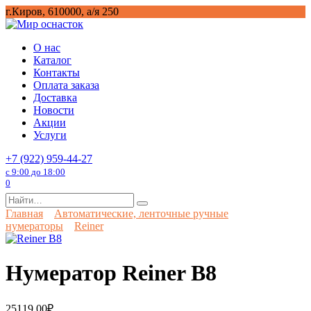
Перейти
г.Киров, 610000, а/я 250
к
содержанию
О нас
Каталог
Контакты
Оплата заказа
Доставка
Новости
Акции
Услуги
+7 (922) 959-44-27
с 9:00 до 18:00
0
Search
for:
Главная
Автоматические, ленточные ручные
нумераторы
Reiner
Нумератор Reiner B8
25119,00
₽