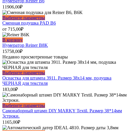
Нумератор Reiner B6
11906,00
₽
Этот
Выберите параметры
товар
Сменная подушка PAD B6
имеет
от
715,00
₽
несколько
вариаций.
В корзину
Опции
Нумератор Reiner B8K
можно
15758,00
₽
выбрать
Недавно просмотренные товары
на
странице
товара.
Этот
Выберите параметры
товар
Оснастка для штампа 3911. Размер 38х14 мм, подушка
имеет
ЧЕРНАЯ для текстиля
несколько
183,00
₽
вариаций.
Опции
можно
Этот
Выберите параметры
выбрать
товар
Самонаборный штамп DIY MARKY Textil. Размер 38*14мм
на
имеет
3строки.
странице
несколько
1165,00
₽
товара.
вариаций.