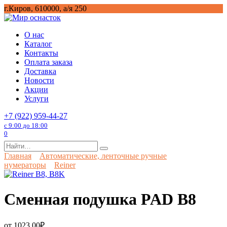
Перейти
г.Киров, 610000, а/я 250
к
содержанию
О нас
Каталог
Контакты
Оплата заказа
Доставка
Новости
Акции
Услуги
+7 (922) 959-44-27
с 9:00 до 18:00
0
Search
for:
Главная
Автоматические, ленточные ручные
нумераторы
Reiner
Сменная подушка PAD B8
от
1023,00
₽